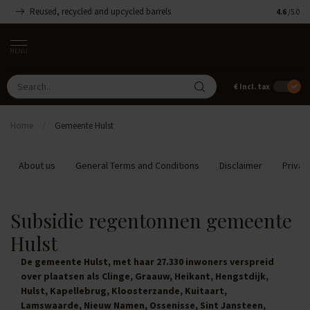
Reused, recycled and upcycled barrels
Handmade
4.6
/5.0
MENU
€
Incl. tax
Home
/
Gemeente Hulst
About us
General Terms and Conditions
Disclaimer
Privac
Subsidie regentonnen gemeente
Hulst
De gemeente Hulst, met haar 27.330 inwoners verspreid
over plaatsen als Clinge, Graauw, Heikant, Hengstdijk,
Hulst, Kapellebrug, Kloosterzande, Kuitaart,
Lamswaarde, Nieuw Namen, Ossenisse, Sint Jansteen,