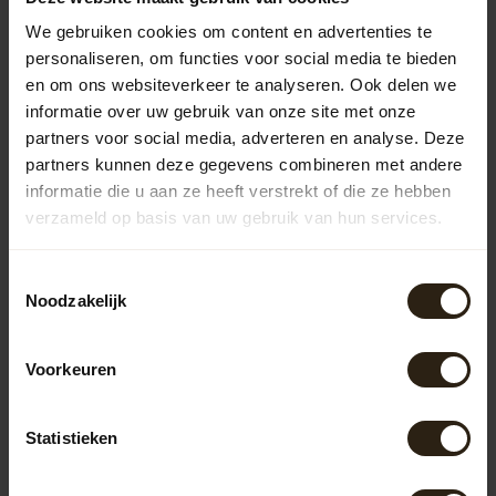
strakke, moderne look en zijn zeer duurzaam. Kunststof
We gebruiken cookies om content en advertenties te
regentonnen zijn lichtgewicht en onderhoudsvriendelijk,
maar missen vaak de charme van natuurlijke materialen.
personaliseren, om functies voor social media te bieden
en om ons websiteverkeer te analyseren. Ook delen we
Houten regentonnen
informatie over uw gebruik van onze site met onze
De houten regentonnen van Barrel Atelier zijn vervaardigd
partners voor social media, adverteren en analyse. Deze
uit gerecyclede wijn-, whisky- en portvaten. Deze unieke
partners kunnen deze gegevens combineren met andere
regentonnen combineren functionaliteit met een
informatie die u aan ze heeft verstrekt of die ze hebben
robuuste uitstraling, waardoor ze een eyecatcher zijn in
verzameld op basis van uw gebruik van hun services.
elke tuin. Bovendien draagt het hergebruik van
materialen bij aan een duurzamere wereld.
Toestemmingsselectie
Zinken regentonnen
Noodzakelijk
Onze zinken regentonnen zijn niet alleen praktisch, maar
ook stijlvol. Ze zijn bestand tegen diverse
weersomstandigheden en hebben een lange levensduur.
Voorkeuren
De strakke vormgeving maakt ze geschikt voor zowel
moderne als klassieke tuinen in Hulst.
Statistieken
Regentonnen met pomp of kraan
Voor extra gebruiksgemak bieden wij regentonnen aan