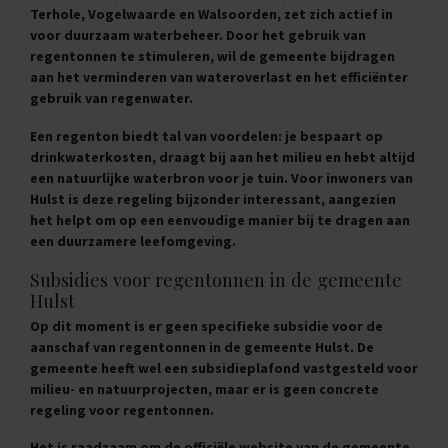
Terhole, Vogelwaarde en Walsoorden, zet zich actief in
voor duurzaam waterbeheer. Door het gebruik van
regentonnen te stimuleren, wil de gemeente bijdragen
aan het verminderen van wateroverlast en het efficiënter
gebruik van regenwater.
Een regenton biedt tal van voordelen: je bespaart op
drinkwaterkosten, draagt bij aan het milieu en hebt altijd
een natuurlijke waterbron voor je tuin. Voor inwoners van
Hulst is deze regeling bijzonder interessant, aangezien
het helpt om op een eenvoudige manier bij te dragen aan
een duurzamere leefomgeving.
Subsidies voor regentonnen in de gemeente
Hulst
Op dit moment is er geen specifieke subsidie voor de
aanschaf van regentonnen in de gemeente Hulst. De
gemeente heeft wel een subsidieplafond vastgesteld voor
milieu- en natuurprojecten, maar er is geen concrete
regeling voor regentonnen.
Het is raadzaam om de officiële website van de gemeente