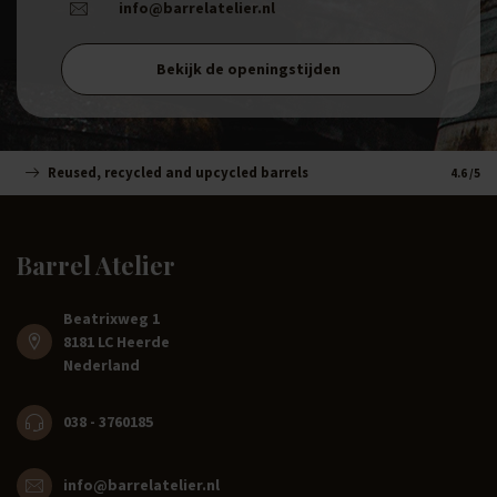
info@barrelatelier.nl
Bekijk de openingstijden
Reused, recycled and upcycled barrels
Handm
4.6
/5
Barrel Atelier
Beatrixweg 1
8181 LC Heerde
Nederland
038 - 3760185
info@barrelatelier.nl