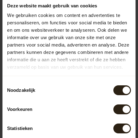
onderhoudsvriendelijk en verkrijgbaar in verschillende
Deze website maakt gebruik van cookies
kleuren en vormen, waardoor ze in elke tuin passen.
We gebruiken cookies om content en advertenties te
Houten regentonnen
personaliseren, om functies voor social media te bieden
De houten regentonnen van Barrel Atelier zijn vervaardigd
en om ons websiteverkeer te analyseren. Ook delen we
uit gerecyclede wijn-, whisky- of portvaten. Deze unieke
informatie over uw gebruik van onze site met onze
regentonnen combineren functionaliteit met een
partners voor social media, adverteren en analyse. Deze
robuuste uitstraling, waardoor ze niet alleen praktisch
partners kunnen deze gegevens combineren met andere
zijn, maar ook een stijlvolle toevoeging aan je tuin in
informatie die u aan ze heeft verstrekt of die ze hebben
Landgraaf vormen.
verzameld op basis van uw gebruik van hun services.
Zinken regentonnen
Barrel Atelier biedt ook zinken regentonnen aan die
Toestemmingsselectie
bekendstaan om hun stevigheid en lange levensduur. Het
Noodzakelijk
strakke design van zink past perfect bij moderne tuinen
en geeft een eigentijdse uitstraling. Bovendien zijn zinken
regentonnen bestand tegen diverse
Voorkeuren
weersomstandigheden, wat ze ideaal maakt voor het
Nederlandse klimaat.
Statistieken
Regentonnen met pomp of kraan