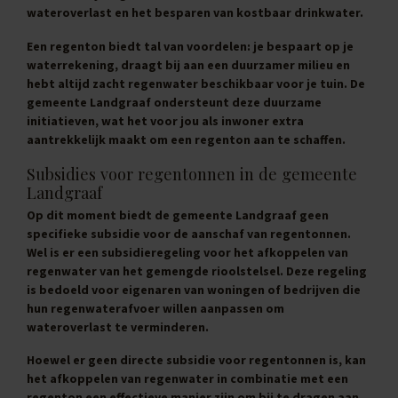
wateroverlast en het besparen van kostbaar drinkwater.
Een regenton biedt tal van voordelen: je bespaart op je
waterrekening, draagt bij aan een duurzamer milieu en
hebt altijd zacht regenwater beschikbaar voor je tuin. De
gemeente Landgraaf ondersteunt deze duurzame
initiatieven, wat het voor jou als inwoner extra
aantrekkelijk maakt om een regenton aan te schaffen.
Subsidies voor regentonnen in de gemeente
Landgraaf
Op dit moment biedt de gemeente Landgraaf geen
specifieke subsidie voor de aanschaf van regentonnen.
Wel is er een subsidieregeling voor het afkoppelen van
regenwater van het gemengde rioolstelsel. Deze regeling
is bedoeld voor eigenaren van woningen of bedrijven die
hun regenwaterafvoer willen aanpassen om
wateroverlast te verminderen.
Hoewel er geen directe subsidie voor regentonnen is, kan
het afkoppelen van regenwater in combinatie met een
regenton een effectieve manier zijn om bij te dragen aan