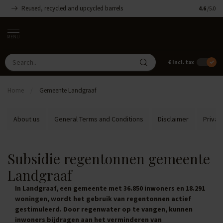
Reused, recycled and upcycled barrels
Handmade
4.6
/5.0
MENU
€
Incl. tax
Home
/
Gemeente Landgraaf
About us
General Terms and Conditions
Disclaimer
Privac
Subsidie regentonnen gemeente
Landgraaf
In Landgraaf, een gemeente met 36.850 inwoners en 18.291
woningen, wordt het gebruik van regentonnen actief
gestimuleerd. Door regenwater op te vangen, kunnen
inwoners bijdragen aan het verminderen van