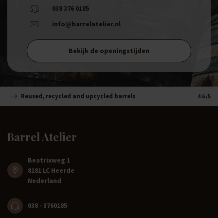
038 376 0185
info@barrelatelier.nl
Bekijk de openingstijden
Reused, recycled and upcycled barrels
Handm
4.6
/5
Barrel Atelier
Beatrixweg 1
8181 LC Heerde
Nederland
038 - 3760185