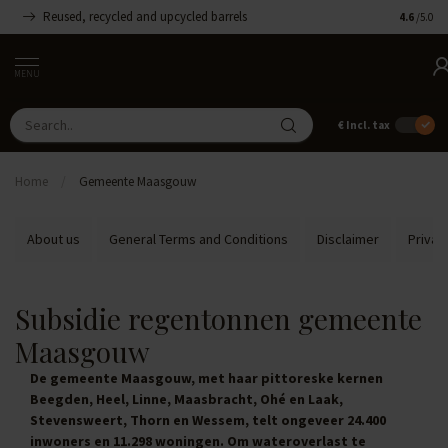
Reused, recycled and upcycled barrels
Handmade
4.6
/5.0
MENU
€
Incl. tax
Home
/
Gemeente Maasgouw
About us
General Terms and Conditions
Disclaimer
Privac
Subsidie regentonnen gemeente
Maasgouw
De gemeente Maasgouw, met haar pittoreske kernen
Beegden, Heel, Linne, Maasbracht, Ohé en Laak,
Stevensweert, Thorn en Wessem, telt ongeveer 24.400
inwoners en 11.298 woningen. Om wateroverlast te