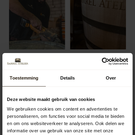
Populaire soorten regentonnen in
gemeente Maasgouw
Toestemming
Details
Over
In Maasgouw zijn regentonnen van hout, zink en kunststof
populair. Houten tonnen bieden een authentieke
uitstraling, zinken tonnen hebben een robuust karakter
Deze website maakt gebruik van cookies
en kunststof tonnen zijn licht en onderhoudsvriendelijk.
De keuze hangt af van persoonlijke voorkeur en de stijl
We gebruiken cookies om content en advertenties te
van je tuin.
personaliseren, om functies voor social media te bieden
Houten regentonnen
en om ons websiteverkeer te analyseren. Ook delen we
informatie over uw gebruik van onze site met onze
De houten regentonnen van Barrel Atelier zijn vervaardigd