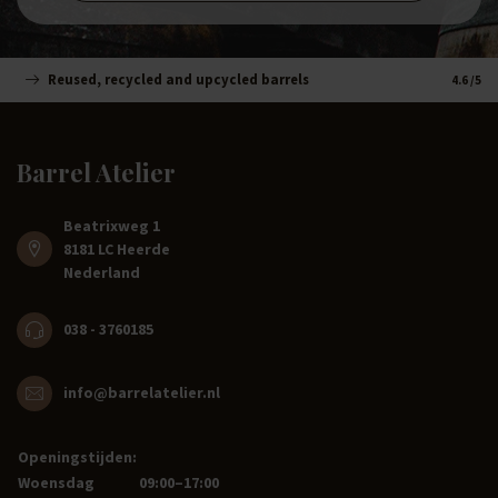
Reused, recycled and upcycled barrels
Handm
4.6
/5
Barrel Atelier
Beatrixweg 1
8181 LC Heerde
Nederland
038 - 3760185
info@barrelatelier.nl
Openingstijden:
Woensdag
09:00–17:00