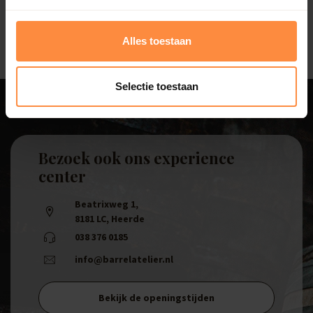
gebruikmaakt van het opgevangen regenwater.
Alles toestaan
Selectie toestaan
Bezoek ook ons experience
center
Beatrixweg 1
,
8181 LC, Heerde
038 376 0185
info@barrelatelier.nl
Bekijk de openingstijden