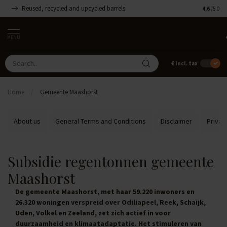
Reused, recycled and upcycled barrels
Handmade
4.6
/5.0
MENU
€
Incl. tax
Home
/
Gemeente Maashorst
About us
General Terms and Conditions
Disclaimer
Privac
Subsidie regentonnen gemeente
Maashorst
De gemeente Maashorst, met haar 59.220 inwoners en
26.320 woningen verspreid over Odiliapeel, Reek, Schaijk,
Uden, Volkel en Zeeland, zet zich actief in voor
duurzaamheid en klimaatadaptatie. Het stimuleren van