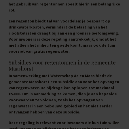
het gebruik van regentonnen speelt hierin een belangrijke
rol.
Een regenton biedt tal van voordelen: je bespaart op
drinkwaterkosten, vermindert de belasting van het
rioolstelsel en draagt bij aan een groenere leefomgeving.
Voor inwoners is deze regeling aantrekkelijk, omdat het
niet alleen het milieu ten goede komt, maar ook de tuin
voorziet van gratis regenwater.
Subsidies voor regentonnen in de gemeente
Maashorst
In samenwerking met Waterschap Aa en Maas biedt de
gemeente Maashorst een subsidie aan voor het opvangen
van regenwater. De bijdrage kan oplopen tot maximaal
€5.000
. Om in aanmerking te komen, dien je aan bepaalde
voorwaarden te voldoen, zoals het opvangen van
regenwater in een bebouwd gebied en het niet eerder
ontvangen hebben van deze subsidie.
Deze regeling is relevant voor inwoners die hun tuin willen
verduurzamen en bijdragen aan het verminderen van