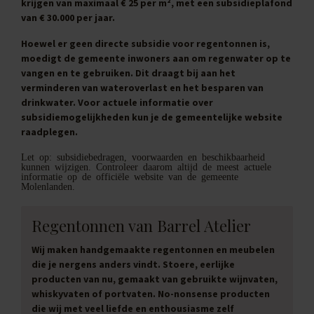
krijgen van maximaal € 25 per m², met een subsidieplafond
van € 30.000 per jaar.
Hoewel er geen directe subsidie voor regentonnen is,
moedigt de gemeente inwoners aan om regenwater op te
vangen en te gebruiken. Dit draagt bij aan het
verminderen van wateroverlast en het besparen van
drinkwater. Voor actuele informatie over
subsidiemogelijkheden kun je de gemeentelijke website
raadplegen.
Let op: subsidiebedragen, voorwaarden en beschikbaarheid
kunnen wijzigen. Controleer daarom altijd de meest actuele
informatie op de officiële website van de gemeente
Molenlanden.
Regentonnen van Barrel Atelier
Wij maken handgemaakte regentonnen en meubelen
die je nergens anders vindt. Stoere, eerlijke
producten van nu, gemaakt van gebruikte wijnvaten,
whiskyvaten of portvaten. No-nonsense producten
die wij met veel liefde en enthousiasme zelf