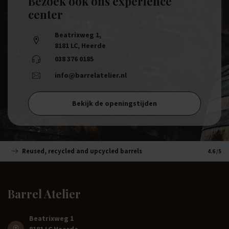
Bezoek ook ons experience
center
Beatrixweg 1
,
8181 LC, Heerde
038 376 0185
info@barrelatelier.nl
Bekijk de openingstijden
Reused, recycled and upcycled barrels
Handm
4.6
/5
Barrel Atelier
Beatrixweg 1
8181 LC Heerde