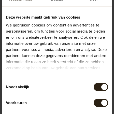
In Molenlanden zijn regentonnen van hout, zink en
kunststof populair. Houten tonnen bieden een
authentieke uitstraling en passen goed in natuurlijke
Deze website maakt gebruik van cookies
tuinen. Zinken tonnen hebben een moderne, industriële
We gebruiken cookies om content en advertenties te
look en zijn duurzaam. Kunststof tonnen zijn lichtgewicht,
personaliseren, om functies voor social media te bieden
onderhoudsvriendelijk en verkrijgbaar in diverse kleuren
en om ons websiteverkeer te analyseren. Ook delen we
en vormen, waardoor ze in elke tuin passen.
informatie over uw gebruik van onze site met onze
Houten regentonnen
partners voor social media, adverteren en analyse. Deze
De houten regentonnen van Barrel Atelier zijn vervaardigd
partners kunnen deze gegevens combineren met andere
uit gerecyclede wijn-, whisky- of portvaten. Deze tonnen
informatie die u aan ze heeft verstrekt of die ze hebben
combineren duurzaamheid met een robuuste uitstraling
verzameld op basis van uw gebruik van hun services.
en voegen een uniek element toe aan je tuin. Dankzij het
gebruik van hoogwaardige materialen en vakmanschap
gaan ze jarenlang mee.
Toestemmingsselectie
Noodzakelijk
Zinken regentonnen
Onze zinken regentonnen zijn niet alleen functioneel,
maar ook een stijlvolle toevoeging aan je tuin. Het
Voorkeuren
zinkmateriaal is bestand tegen diverse
weersomstandigheden en roest niet, wat zorgt voor een