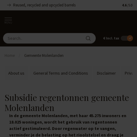
Reused, recycled and upcycled barrels
Handmade
4.6
/5.0
MENU
€
Incl. tax
Home
/
Gemeente Molenlanden
About us
General Terms and Conditions
Disclaimer
Privac
Subsidie regentonnen gemeente
Molenlanden
In de gemeente Molenlanden, met haar 45.275 inwoners en
18.025 woningen, wordt het gebruik van regentonnen
actief gestimuleerd. Door regenwater op te vangen,
verminder je de belasting op het rioolstelsel en draag je