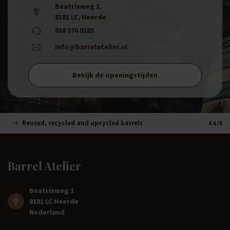
Beatrixweg 1
,
8181 LC, Heerde
038 376 0185
info@barrelatelier.nl
Bekijk de openingstijden
Reused, recycled and upcycled barrels
Handm
4.6
/5
Barrel Atelier
Beatrixweg 1
8181 LC Heerde
Nederland