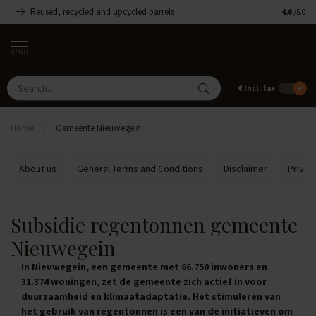
Reused, recycled and upcycled barrels
Handmade
4.6
/5.0
MENU
€
Incl. tax
Home
/
Gemeente Nieuwegein
About us
General Terms and Conditions
Disclaimer
Privac
Subsidie regentonnen gemeente
Nieuwegein
In Nieuwegein, een gemeente met 66.750 inwoners en
31.374 woningen, zet de gemeente zich actief in voor
duurzaamheid en klimaatadaptatie. Het stimuleren van
het gebruik van regentonnen is een van de initiatieven om