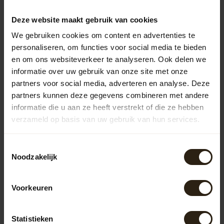
lichtgewicht, onderhoudsvriendelijk en verkrijgbaar in
diverse kleuren en vormen, waardoor ze in elke tuin
Deze website maakt gebruik van cookies
passen.
We gebruiken cookies om content en advertenties te
Houten regentonnen
personaliseren, om functies voor social media te bieden
De houten regentonnen van Barrel Atelier zijn vervaardigd
en om ons websiteverkeer te analyseren. Ook delen we
uit gerecyclede wijn-, whisky- of portvaten. Ze
informatie over uw gebruik van onze site met onze
combineren duurzaamheid met een robuuste uitstraling
partners voor social media, adverteren en analyse. Deze
en voegen een uniek element toe aan je tuin. Dankzij het
partners kunnen deze gegevens combineren met andere
gebruik van hoogwaardige materialen en vakmanschap
informatie die u aan ze heeft verstrekt of die ze hebben
zijn deze regentonnen niet alleen functioneel, maar ook
verzameld op basis van uw gebruik van hun services.
een stijlvolle toevoeging aan je buitenruimte.
Zinken regentonnen
Toestemmingsselectie
Barrel Atelier biedt ook zinken regentonnen aan die
Noodzakelijk
bekendstaan om hun lange levensduur en
onderhoudsvriendelijkheid. Het zinkmateriaal is bestand
tegen diverse weersomstandigheden en roest niet, wat
Voorkeuren
zorgt voor een langdurige en betrouwbare oplossing
voor het opvangen van regenwater. Bovendien geven ze je
tuin een moderne en industriële uitstraling.
Statistieken