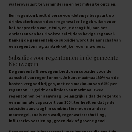
wateroverlast te verminderen en het milieu te ontzien.
Een regenton biedt diverse voordelen: je bespaart op
drinkwaterkosten door regenwater te gebruiken voor
het besproeien van je tuin, en je draagt bij aan het
ontlasten van het rioolstelsel tijdens hevige regenval.
Dankzij de gemeentelijke subsidie wordt de aanschaf van
een regenton nog aantrekkelijker voor inwoners.
Subsidies voor regentonnen in de gemeente
Nieuwegein
De gemeente Nieuwegein biedt een subsidie voor de
aanschaf van regentonnen. Je kunt maximaal 50% van de
kosten vergoed krijgen, met een maximum van
€250 per
regenton
. Er geldt een limiet van maximaal twee
regentonnen per aanvraag. Belangrijk is dat de regenton
een minimale capaciteit van 100 liter heeft en dat je de
subsidie aanvraagt in combinatie met een andere
maatregel, zoals een wadi, regenwaterschutting,
infiltratievoorziening, groen dak of groene gevel.
Deze regeling is interessant voor inwoners die hun tuin