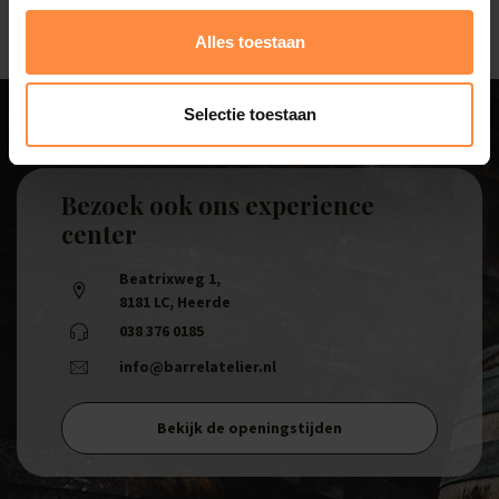
Alles toestaan
Selectie toestaan
Bezoek ook ons experience
center
Beatrixweg 1
,
8181 LC, Heerde
038 376 0185
info@barrelatelier.nl
Bekijk de openingstijden