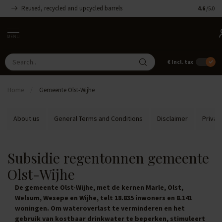
Reused, recycled and upcycled barrels
Handmade
4.6
/5.0
MENU
€
Incl. tax
Home
/
Gemeente Olst-Wijhe
About us
General Terms and Conditions
Disclaimer
Privac
Subsidie regentonnen gemeente
Olst-Wijhe
De gemeente Olst-Wijhe, met de kernen Marle, Olst,
Welsum, Wesepe en Wijhe, telt 18.835 inwoners en 8.141
woningen. Om wateroverlast te verminderen en het
gebruik van kostbaar drinkwater te beperken, stimuleert