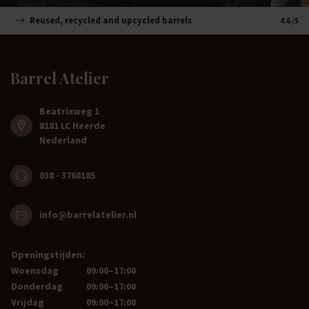
Reused, recycled and upcycled barrels
Handm
4.6
/5
Barrel Atelier
Beatrixweg 1
8181 LC Heerde
Nederland
038 - 3760185
info@barrelatelier.nl
Openingstijden:
Woensdag
09:00–17:00
Donderdag
09:00–17:00
Vrijdag
09:00–17:00