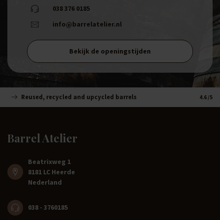
038 376 0185
info@barrelatelier.nl
Bekijk de openingstijden
Reused, recycled and upcycled barrels
Handm
4.6
/5
Barrel Atelier
Beatrixweg 1
8181 LC Heerde
Nederland
038 - 3760185