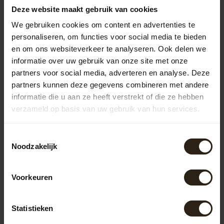
passen goed bij traditionele tuinen, terwijl zinken
Deze website maakt gebruik van cookies
varianten een moderne en industriële look hebben.
We gebruiken cookies om content en advertenties te
Kunststof regentonnen zijn lichtgewicht en
onderhoudsvriendelijk, maar missen vaak de charme van
personaliseren, om functies voor social media te bieden
natuurlijke materialen.
en om ons websiteverkeer te analyseren. Ook delen we
informatie over uw gebruik van onze site met onze
Houten regentonnen
partners voor social media, adverteren en analyse. Deze
De houten regentonnen van Barrel Atelier worden met de
partners kunnen deze gegevens combineren met andere
hand vervaardigd uit gerecyclede wijn-, whisky- of
informatie die u aan ze heeft verstrekt of die ze hebben
portvaten. Deze unieke regentonnen combineren
verzameld op basis van uw gebruik van hun services.
duurzaamheid met een robuuste uitstraling, waardoor ze
niet alleen functioneel zijn, maar ook een esthetische
meerwaarde bieden voor je tuin in Oudewater.
Toestemmingsselectie
Noodzakelijk
Zinken regentonnen
Onze zinken regentonnen zijn ontworpen voor liefhebbers
van een strakke en moderne tuin. Het zinkmateriaal is
Voorkeuren
roestbestendig en heeft een lange levensduur. Bovendien
reflecteert het zonlicht op een subtiele manier, wat een
extra dimensie aan je tuin in Oudewater geeft.
Statistieken