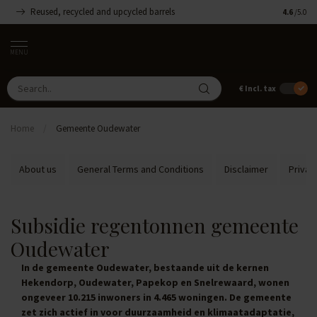
Reused, recycled and upcycled barrels
Handmade
4.6
/5.0
MENU
€
Incl. tax
Home
/
Gemeente Oudewater
About us
General Terms and Conditions
Disclaimer
Privac
Subsidie regentonnen gemeente
Oudewater
In de gemeente Oudewater, bestaande uit de kernen
Hekendorp, Oudewater, Papekop en Snelrewaard, wonen
ongeveer 10.215 inwoners in 4.465 woningen. De gemeente
zet zich actief in voor duurzaamheid en klimaatadaptatie,