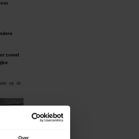
voor
andere
oor zowel
ijke
atie op de
Over