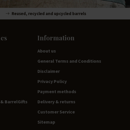
Reused, recycled and upcycled barrels
ies
Information
About us
General Terms and Conditions
Disclaimer
Privacy Policy
Payment methods
& BarrelGifts
Delivery & returns
Customer Service
Sitemap