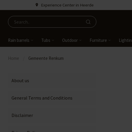
Experience Center in Heerde
Rain barrels
Tubs
Outdoor
Furniture
Lighti
Home
/
Gemeente Renkum
About us
General Terms and Conditions
Disclaimer