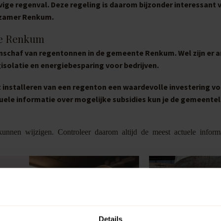
evige regenval. Deze regeling is daarom bijzonder interessant 
urzamer Renkum.
te Renkum
anschaf van regentonnen in de gemeente Renkum. Wel zijn er 
isolatie en energiebesparing voor bedrijven.
het installeren van een regenton een waardevolle investering v
tuele informatie over mogelijke subsidies kun je de gemeentel
unnen wijzigen. Controleer daarom altijd de meest actuele inform
Details