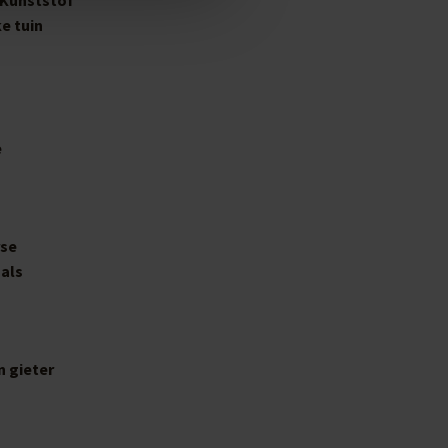
e tuin
e
rse
als
 gieter