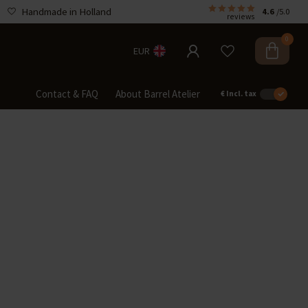
Handmade in Holland
4.6
/5.0
reviews
0
EUR
Contact & FAQ
About Barrel Atelier
€
Incl. tax