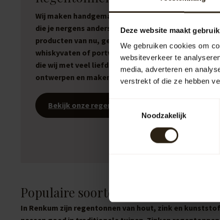
Wij maken handgemaakte regentonnen en meubele
die je nergens anders vindt. Stoere, eerlijke
Deze website maakt gebruik
producten van nu, gemaakt van gebruikte wijnvaten
We gebruiken cookies om cont
whiskyvaten of portvaten. No-nonsense producten
websiteverkeer te analyseren
die wij met veel liefde en enthousiasme zelf
media, adverteren en analys
ontwerpen en maken.
verstrekt of die ze hebben v
Toestemmingsselectie
Bekijk onze regentonnen
Noodzakelijk
Populaire soorten regentonnen i
In Renkum zijn regentonnen van hout, zink en kunststof
passen goed in traditionele tuinen. Zinken regentonnen