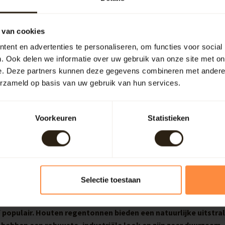
n
 van cookies
,
ent en advertenties te personaliseren, om functies voor social
. Ook delen we informatie over uw gebruik van onze site met on
e. Deze partners kunnen deze gegevens combineren met andere i
erzameld op basis van uw gebruik van hun services.
Voorkeuren
Statistieken
Selectie toestaan
n gemeente Renkum
 populair. Houten regentonnen bieden een natuurlijke uitstral
 hebben een robuuste, industriële look en zijn zeer duurzaam.