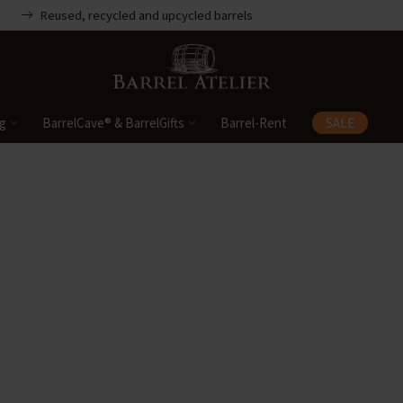
Reused, recycled and upcycled barrels
ng
BarrelCave® & BarrelGifts
Barrel-Rent
SALE