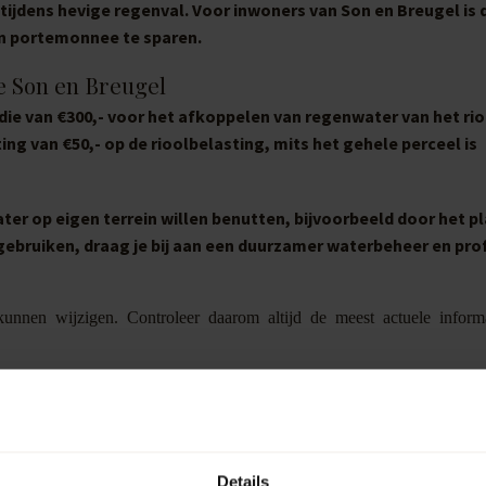
n tijdens hevige regenval. Voor inwoners van Son en Breugel is 
en portemonnee te sparen.
e Son en Breugel
e van €300,- voor het afkoppelen van regenwater van het rio
ing van €50,- op de rioolbelasting, mits het gehele perceel is
ter op eigen terrein willen benutten, bijvoorbeeld door het p
ebruiken, draag je bij aan een duurzamer waterbeheer en prof
unnen wijzigen. Controleer daarom altijd de meest actuele inform
Details