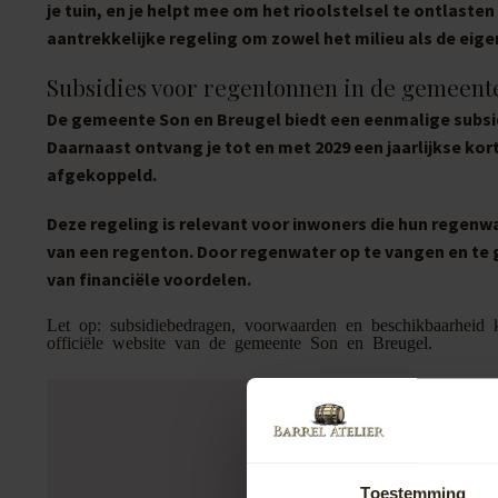
je tuin, en je helpt mee om het rioolstelsel te ontlaste
aantrekkelijke regeling om zowel het milieu als de eig
Subsidies voor regentonnen in de gemeent
De gemeente Son en Breugel biedt een eenmalige subsidi
Daarnaast ontvang je tot en met 2029 een jaarlijkse kort
afgekoppeld.
Deze regeling is relevant voor inwoners die hun regenwa
van een regenton. Door regenwater op te vangen en te g
van financiële voordelen.
Let op: subsidiebedragen, voorwaarden en beschikbaarheid k
officiële website van de gemeente Son en Breugel.
Toestemming