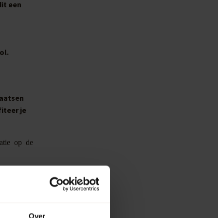
dit een
ol.
laatsen
iteer je
atie op de
Over