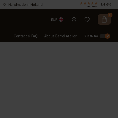
Handmade in Holland
4.6
/5.0
reviews
0
EUR
Contact & FAQ
About Barrel Atelier
€
Incl. tax