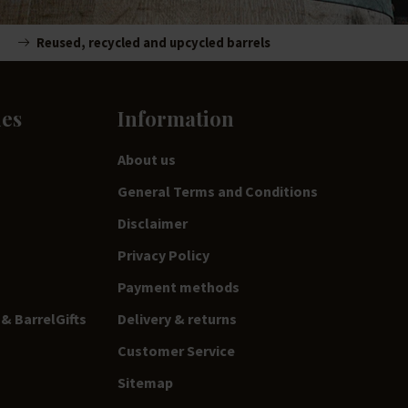
Reused, recycled and upcycled barrels
ies
Information
About us
General Terms and Conditions
Disclaimer
Privacy Policy
Payment methods
& BarrelGifts
Delivery & returns
Customer Service
Sitemap