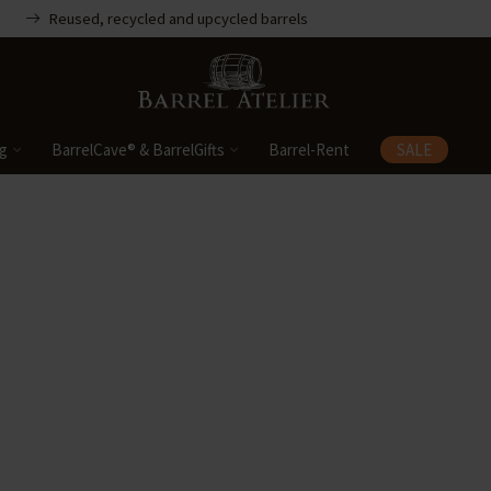
Reused, recycled and upcycled barrels
ng
BarrelCave® & BarrelGifts
Barrel-Rent
SALE