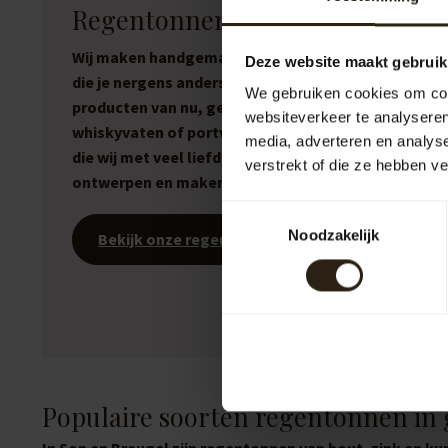
Regentonnen van Barrel Atelier
Wij maken handgemaakte regentonnen en meubele
Deze website maakt gebruik
die je nergens anders vindt. Stoere, eerlijke
We gebruiken cookies om cont
producten van nu, gemaakt van gebruikte wijnvaten
websiteverkeer te analyseren
whiskyvaten of portvaten. No-nonsense producten
media, adverteren en analys
die wij met veel liefde en enthousiasme zelf
verstrekt of die ze hebben v
ontwerpen en maken.
Toestemmingsselectie
Noodzakelijk
Bekijk onze regentonnen
Populaire soorten regentonnen in
In Son en Breugel zijn regentonnen van hout, zink en ku