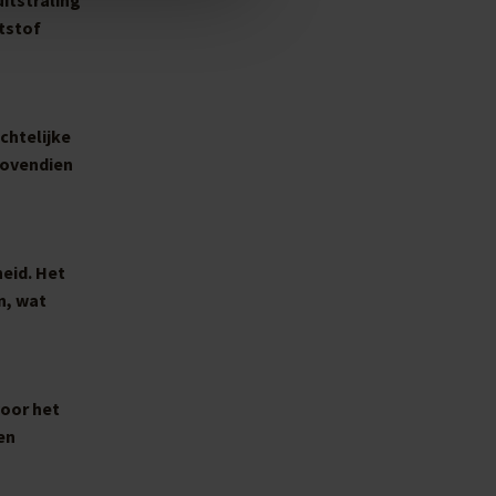
tstof
chtelijke
Bovendien
eid. Het
n, wat
voor het
en