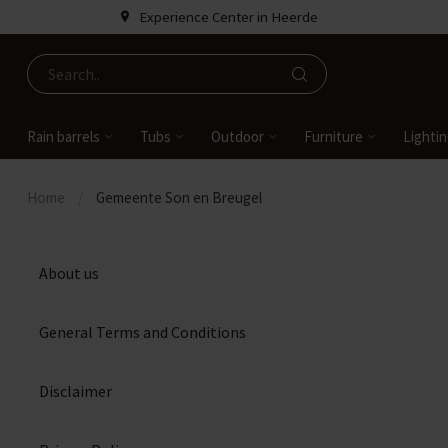
Experience Center in Heerde
Rain barrels
Tubs
Outdoor
Furniture
Lighti
Home
/
Gemeente Son en Breugel
About us
General Terms and Conditions
Disclaimer