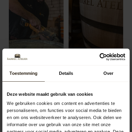
Populaire soorten regentonnen in
gemeente Stein
Toestemming
Details
Over
In Stein zijn regentonnen van hout, zink en kunststof
populair. Houten tonnen bieden een authentieke
uitstraling, zinken tonnen hebben een moderne look en
Deze website maakt gebruik van cookies
kunststof tonnen zijn licht en onderhoudsvriendelijk. De
We gebruiken cookies om content en advertenties te
keuze hangt af van persoonlijke voorkeur en tuinontwerp.
personaliseren, om functies voor social media te bieden
Houten regentonnen
en om ons websiteverkeer te analyseren. Ook delen we
De houten regentonnen van Barrel Atelier zijn vervaardigd
informatie over uw gebruik van onze site met onze
uit gerecyclede wijn-, whisky- of portvaten. Ze
partners voor social media, adverteren en analyse. Deze