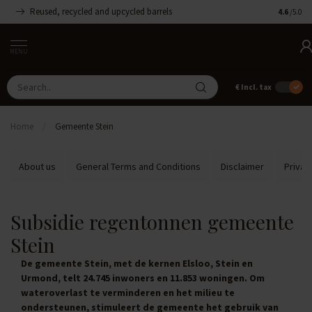
Reused, recycled and upcycled barrels
Handmade
4.6
/5.0
MENU
€
Incl. tax
Home
/
Gemeente Stein
About us
General Terms and Conditions
Disclaimer
Privac
Subsidie regentonnen gemeente
Stein
De gemeente Stein, met de kernen Elsloo, Stein en
Urmond, telt 24.745 inwoners en 11.853 woningen. Om
wateroverlast te verminderen en het milieu te
ondersteunen, stimuleert de gemeente het gebruik van