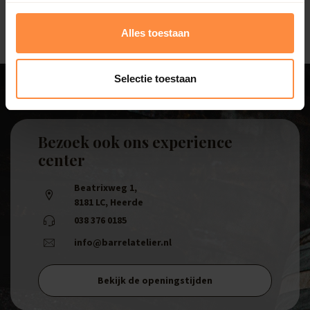
Alles toestaan
Selectie toestaan
Bezoek ook ons experience
center
Beatrixweg 1
,
8181 LC, Heerde
038 376 0185
info@barrelatelier.nl
Bekijk de openingstijden