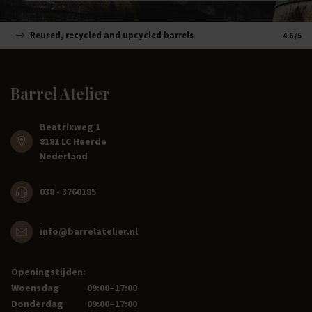
Reused, recycled and upcycled barrels
Handm
4.6
/5
Barrel Atelier
Beatrixweg 1
8181 LC Heerde
Nederland
038 - 3760185
info@barrelatelier.nl
Openingstijden:
Woensdag
09:00–17:00
Donderdag
09:00–17:00