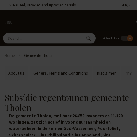
Reused, recycled and upcycled barrels
Handmade
4.6
/5.0
MENU
€
Incl. tax
Home
/
Gemeente Tholen
About us
General Terms and Conditions
Disclaimer
Privac
Subsidie regentonnen gemeente
Tholen
De gemeente Tholen, met haar 26.850 inwoners en 11.370
woningen, zet zich actief in voor duurzaamheid en
waterbeheer. In de kernen Oud-Vossemeer, Poortvliet,
Scherpenisse, Sint Philipsland, Sint-Annaland, Sint-