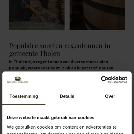
Populaire soorten regentonnen in
gemeente Tholen
In Tholen zijn regentonnen van diverse materialen
populair, waaronder hout, zink en kunststof. Houten
regentonnen bieden een authentieke uitstraling en
passen goed bij traditionele woningen. Zinken
regentonnen hebben een moderne, industriële look en zijn
zeer duurzaam. Kunststof regentonnen zijn lichtgewicht,
Toestemming
Details
Over
onderhoudsvriendelijk en verkrijgbaar in verschillende
kleuren en vormen, waardoor ze in diverse tuinstijlen
passen.
Deze website maakt gebruik van cookies
Houten regentonnen
We gebruiken cookies om content en advertenties te
De houten regentonnen van Barrel Atelier zijn vervaardigd