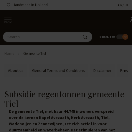
Handmade in Holland
4.6
/5.0
MENU
€
Incl. tax
Home
/
Gemeente Tiel
About us
General Terms and Conditions
Disclaimer
Privac
Subsidie regentonnen gemeente
Tiel
De gemeente Tiel, met haar 44.745 inwoners verspreid
over de kernen Kapel Avezaath, Kerk Avezaath, Tiel,
Wadenoijen en Zennewijnen, zet zich actief in voor
duurzaamheid en waterbeheer. Het stimuleren van het