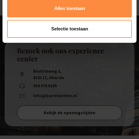
Alles toestaan
Selectie toestaan
Bezoek ook ons experience
center
Beatrixweg 1
,
8181 LC, Heerde
038 376 0185
info@barrelatelier.nl
Bekijk de openingstijden