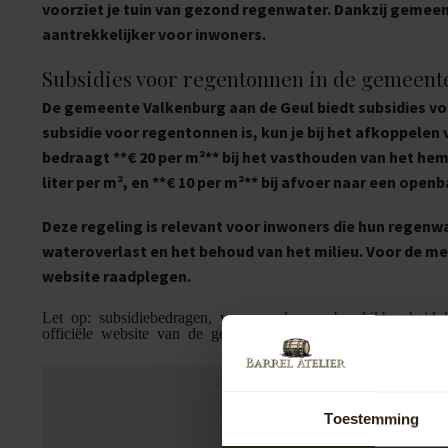
voorziet je tuin van gezond regenwater. Dankzij gemee
aantrekkelijker voor inwoners.
Subsidies voor regentonnen in de gemeent
De gemeente Valkenburg aan de Geul biedt subsidies vo
subsidie voor regentonnen is, kun je bij het afkoppele
bedraagt **€ 20 per m²** bij het vasthouden van het he
liter per m², en **€ 10 per m²** bij afvoer naar een op
Deze regeling is relevant voor inwoners die hun regenw
wateroverlast en het behoud van het milieu. Voor de me
website raadplegen.
Let op: subsidiebedragen, voorwaarden en beschikbaarheid k
officiële website van de gemeente Valkenburg aan de Geul.
Toestemming