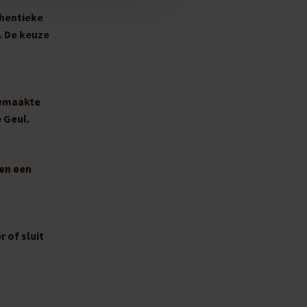
thentieke
. De keuze
gemaakte
 Geul.
men een
 of sluit