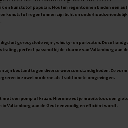
ink en kunststof populair. Houten regentonnen bieden een au
 en kunststof regentonnen zijn licht en onderhoudsvriendelijk
.
rdigd uit gerecyclede wijn-, whisky- en portvaten. Deze hand
raling, perfect passend bij de charme van Valkenburg aan de
t en zijn bestand tegen diverse weersomstandigheden. Ze vor
integreren in zowel moderne als traditionele omgevingen.
 met een pomp of kraan. Hiermee vul je moeiteloos een gieter
n in Valkenburg aan de Geul eenvoudig en efficiënt wordt.