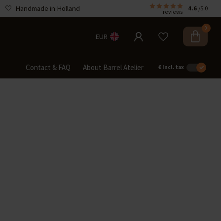
Handmade in Holland
4.6
/5.0
reviews
0
EUR
Contact & FAQ
About Barrel Atelier
€
Incl. tax