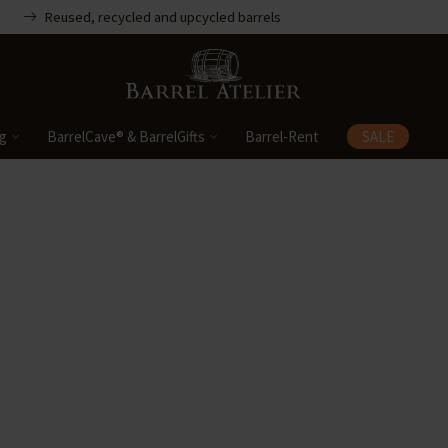
Reused, recycled and upcycled barrels
ng
BarrelCave® & BarrelGifts
Barrel-Rent
SALE