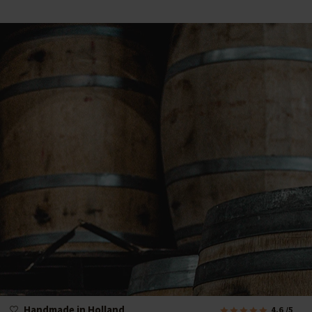
Handmade in Holland
4.6
/5