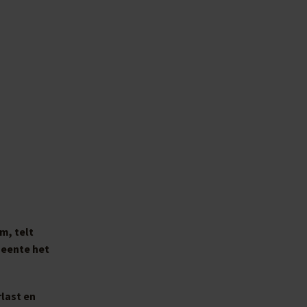
m, telt
meente het
rlast en