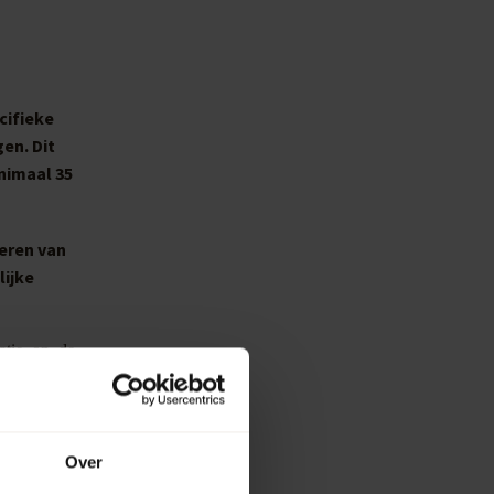
cifieke
en. Dit
nimaal 35
deren van
lijke
atie op de
Over