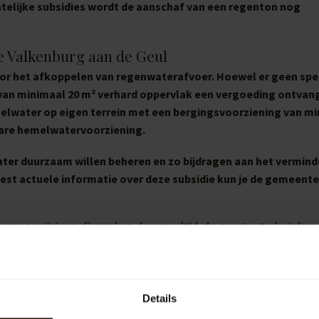
ntelijke subsidies wordt de aanschaf van een regenton nog
e Valkenburg aan de Geul
or het afkoppelen van regenwaterafvoer. Hoewel er geen spe
n van minimaal 20 m² verhard oppervlak een vergoeding ontvang
melwater op eigen terrein met een bergingsvoorziening van mi
enbare hemelwatervoorziening.
ater duurzaam willen beheren en zo bijdragen aan het vermin
est actuele informatie over deze subsidie kun je de gemeente
unnen wijzigen. Controleer daarom altijd de meest actuele inform
Details