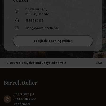
Beatrixweg 1
,
8181 LC, Heerde
038 376 0185
info@barrelatelier.nl
Bekijk de openingstijden
Reused, recycled and upcycled barrels
Handm
4.6
/5
Barrel Atelier
Beatrixweg 1
8181 LC Heerde
Nederland