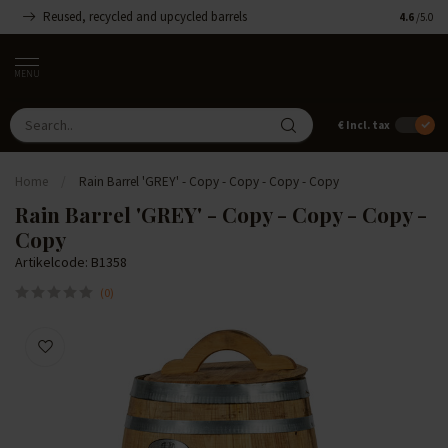
Reused, recycled and upcycled barrels
Handmade
4.6
/5.0
MENU
€
Incl. tax
Home
/
Rain Barrel 'GREY' - Copy - Copy - Copy - Copy
Rain Barrel 'GREY' - Copy - Copy - Copy -
Copy
Artikelcode: B1358
(0)