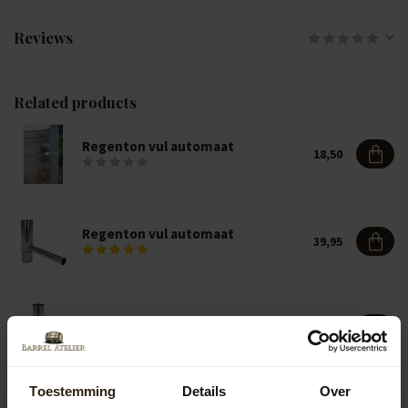
Reviews
Related products
Regenton vul automaat
18,50
Regenton vul automaat
39,95
Regenton vul automaat
39,50
Toestemming
Details
Over