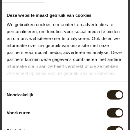
Barrel Atelier Stand "Oak" - Copy
39,95
Deze website maakt gebruik van cookies
We gebruiken cookies om content en advertenties te
personaliseren, om functies voor social media te bieden
Vragen over dit product?
en om ons websiteverkeer te analyseren. Ook delen we
Neem gerust contact op met onze klantenservice op
info@barrelatelier.nl
of
038 - 3760185
. We helpen je graag!
informatie over uw gebruik van onze site met onze
partners voor social media, adverteren en analyse. Deze
partners kunnen deze gegevens combineren met andere
informatie die u aan ze heeft verstrekt of die ze hebben
Recently viewed
verzameld op basis van uw gebruik van hun services.
Toestemmingsselectie
Noodzakelijk
Voorkeuren