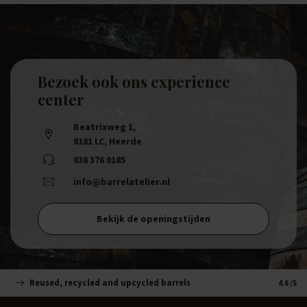
Bezoek ook ons experience
center
Beatrixweg 1
,
8181 LC, Heerde
038 376 0185
info@barrelatelier.nl
Bekijk de openingstijden
Reused, recycled and upcycled barrels
Handm
4.6
/5