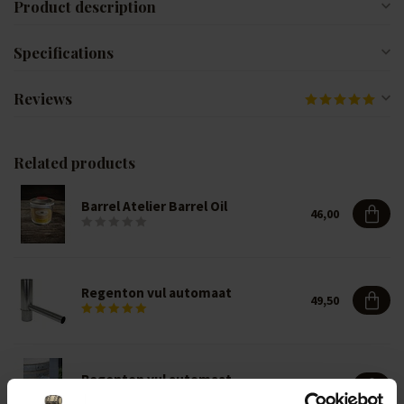
Product description
Specifications
Reviews
Related products
Barrel Atelier Barrel Oil
46,00
Regenton vul automaat
49,50
Regenton vul automaat
18,50