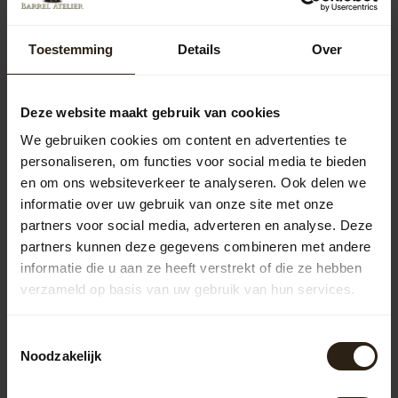
Toestemming
Details
Over
Wine barrel tub "Ruby"
113,50
Deze website maakt gebruik van cookies
We gebruiken cookies om content en advertenties te
Wine barrel tub - Copy
130,00
personaliseren, om functies voor social media te bieden
en om ons websiteverkeer te analyseren. Ook delen we
informatie over uw gebruik van onze site met onze
partners voor social media, adverteren en analyse. Deze
Vragen over dit product?
partners kunnen deze gegevens combineren met andere
Neem gerust contact op met onze klantenservice op
informatie die u aan ze heeft verstrekt of die ze hebben
info@barrelatelier.nl
of
038 - 3760185
. We helpen je graag!
verzameld op basis van uw gebruik van hun services.
Toestemmingsselectie
Recently viewed
Noodzakelijk