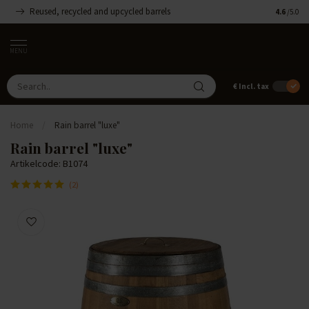
Reused, recycled and upcycled barrels
Handmade
4.6
/5.0
MENU
€
Incl. tax
Home
/
Rain barrel "luxe"
Rain barrel "luxe"
Artikelcode: B1074
(2)