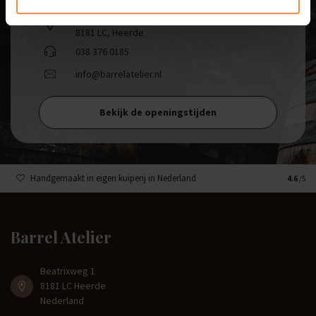
Beatrixweg 1
,
8181 LC, Heerde
038 376 0185
info@barrelatelier.nl
Bekijk de openingstijden
Handgemaakt in eigen kuiperij in Nederland
4.6
/5
Barrel Atelier
Beatrixweg 1
8181 LC Heerde
Nederland