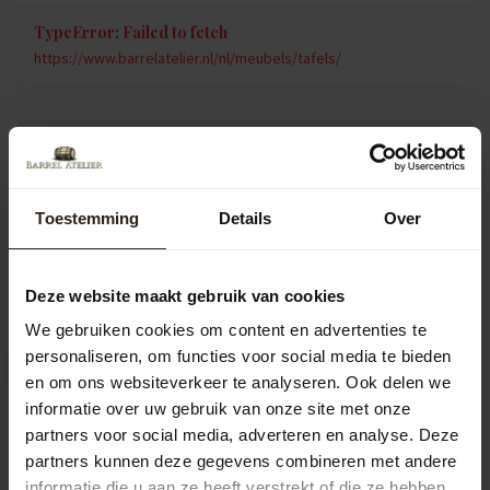
TypeError: Failed to fetch
https://www.barrelatelier.nl/nl/meubels/tafels/
Vragen over dit product?
Neem gerust contact op met onze klantenservice op
info@barrelatelier.nl
of
038 - 3760185
. We helpen je graag!
Toestemming
Details
Over
Recent bekeken
Deze website maakt gebruik van cookies
We gebruiken cookies om content en advertenties te
MEEST GEKOZEN
personaliseren, om functies voor social media te bieden
en om ons websiteverkeer te analyseren. Ook delen we
informatie over uw gebruik van onze site met onze
partners voor social media, adverteren en analyse. Deze
partners kunnen deze gegevens combineren met andere
informatie die u aan ze heeft verstrekt of die ze hebben