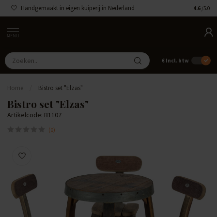
Handgemaakt in eigen kuiperij in Nederland
4.6
/5.0
MENU
€
Incl. btw
Home
/
Bistro set "Elzas"
Bistro set "Elzas"
Artikelcode: B1107
(0)