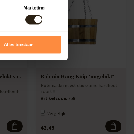
Marketing
Alles toestaan
lakt v.a.
Robinia Hang Kuip "ongelakt"
Robinia de meest duurzame hardhout
soort !!
 hardhout
Artikelcode:
768
Vergelijk
42,45