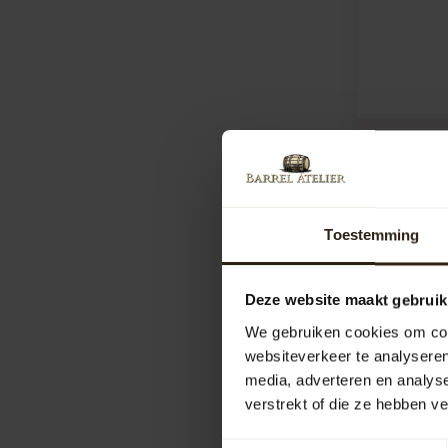
Robinia K
Ltr.
Robinia de
soort !!
Toestemming
Artikelcod
Vergelij
Deze website maakt gebruik
110,95
We gebruiken cookies om cont
websiteverkeer te analyseren
media, adverteren en analys
verstrekt of die ze hebben v