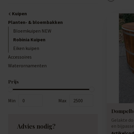
Kuipen
Planten- & bloembakken
Bloemkuipen NEW
Robinia Kuipen
Eiken kuipen
Accessoires
Waterornamenten
Prijs
Min
Max
Dompelba
Gelakte do
Advies nodig?
en bijpass
Hof me...
Artikelcod