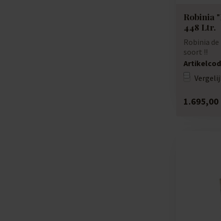
Robinia "
448 Ltr.
Robinia de
soort !!
Artikelcod
Vergelij
1.695,00