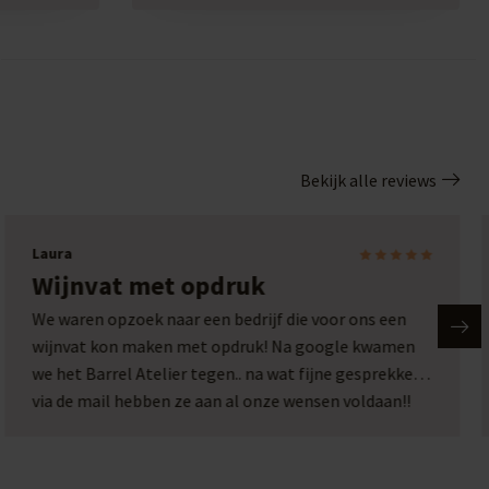
Bekijk alle reviews
Laura
Wijnvat met opdruk
We waren opzoek naar een bedrijf die voor ons een
wijnvat kon maken met opdruk! Na google kwamen
we het Barrel Atelier tegen.. na wat fijne gesprekken
via de mail hebben ze aan al onze wensen voldaan!!
Wat een plaatje en wat een service!! Een top bedrijf
met passie voor hun werk!