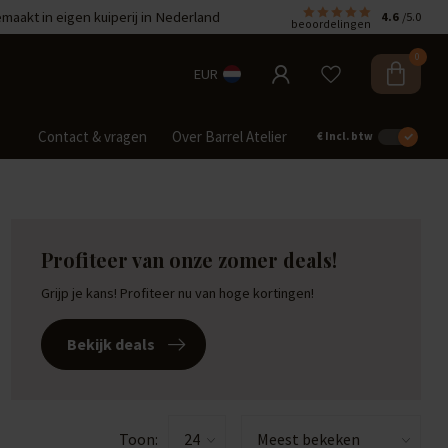
aakt in eigen kuiperij in Nederland
4.6
/5.0
beoordelingen
0
EUR
Contact & vragen
Over Barrel Atelier
€
Incl. btw
Profiteer van onze zomer deals!
Grijp je kans! Profiteer nu van hoge kortingen!
Bekijk deals
Toon: