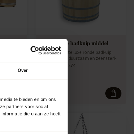
 v.a. 80
Luxe ronde badkuip middel
Handgemaakte luxe ronde badkuip.
Gemaakt van duurzaam en zeer sterk
 hardhout
robinia (acc...
Artikelcode:
274
Over
Vergelijk
1.595,00
 media te bieden en om ons
ze partners voor social
nformatie die u aan ze heeft