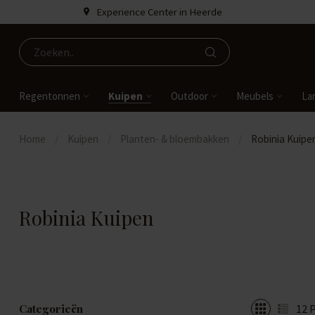
Experience Center in Heerde
Regentonnen
Kuipen
Outdoor
Meubels
La
Home
/
Kuipen
/
Planten- & bloembakken
/
Robinia Kuipe
Robinia Kuipen
Categorieën
12
P