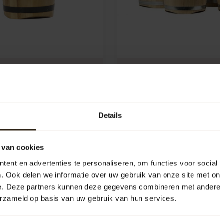
uip "gelakt" v.a. 17,5
Robinia Kuip "ongelakt"
Ltr.
 meest duurzame hardhout
Robinia de meest duurzame
soort !!
Details
e:
222
Artikelcode:
323
k
Vergelijk
 van cookies
184,00
ent en advertenties te personaliseren, om functies voor social
. Ook delen we informatie over uw gebruik van onze site met on
e. Deze partners kunnen deze gegevens combineren met andere i
erzameld op basis van uw gebruik van hun services.