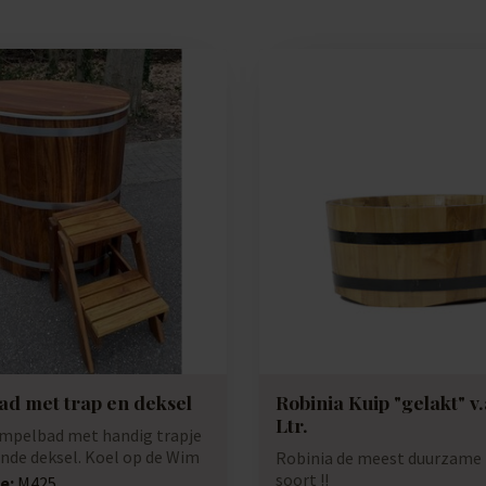
d met trap en deksel
Robinia Kuip "gelakt" v.
Ltr.
mpelbad met handig trapje
ende deksel. Koel op de Wim
Robinia de meest duurzame
soort !!
e:
M425