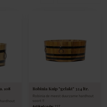
a. 108
Robinia Kuip "gelakt" 324 ltr.
Robinia de meest duurzame hardhout
soort !!
 hardhout
Artikelcode:
227