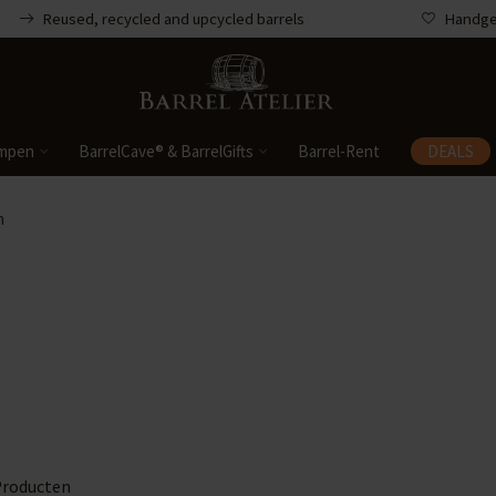
Reused, recycled and upcycled barrels
Handgem
mpen
BarrelCave® & BarrelGifts
Barrel-Rent
DEALS
n
roducten