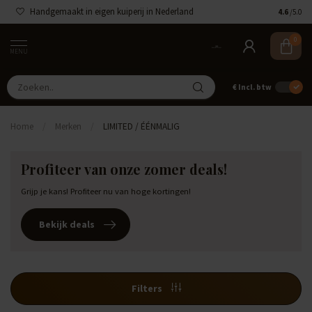
Handgemaakt in eigen kuiperij in Nederland
4.6
/5.0
0
MENU
€
Incl. btw
Home
/
Merken
/
LIMITED / ÉÉNMALIG
Profiteer van onze zomer deals!
Grijp je kans! Profiteer nu van hoge kortingen!
Bekijk deals
Filters