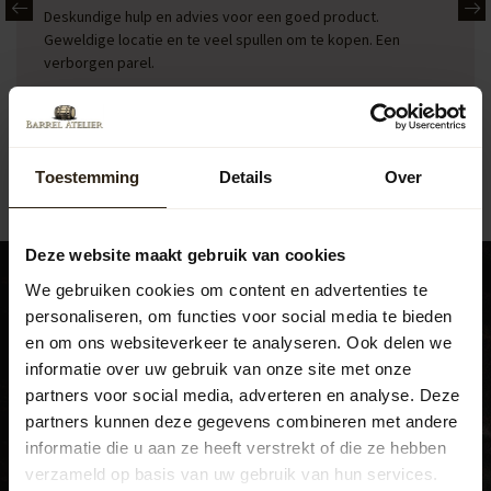
Deskundige hulp en advies voor een goed product.
Geweldige locatie en te veel spullen om te kopen. Een
verborgen parel.
Toestemming
Details
Over
Deze website maakt gebruik van cookies
We gebruiken cookies om content en advertenties te
personaliseren, om functies voor social media te bieden
en om ons websiteverkeer te analyseren. Ook delen we
Bezoek ook ons experience
informatie over uw gebruik van onze site met onze
center
partners voor social media, adverteren en analyse. Deze
partners kunnen deze gegevens combineren met andere
Beatrixweg 1
,
informatie die u aan ze heeft verstrekt of die ze hebben
8181 LC, Heerde
verzameld op basis van uw gebruik van hun services.
038 376 0185