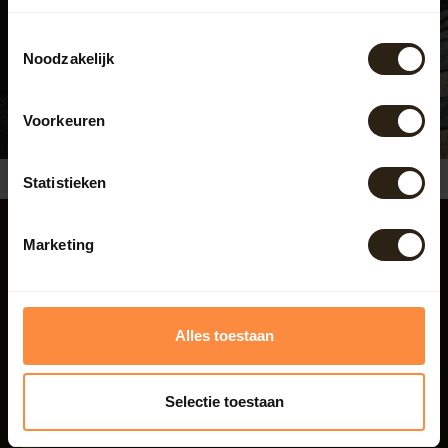
info@barrelatelier.nl
Toestemmingsselectie
Noodzakelijk
Bekijk de openingstijden
Voorkeuren
Handgemaakt in eigen kuiperij in Nederland
4.6
/5
Statistieken
Marketing
Barrel Atelier
Beatrixweg 1
8181 LC Heerde
Alles toestaan
Nederland
Selectie toestaan
038 - 3760185