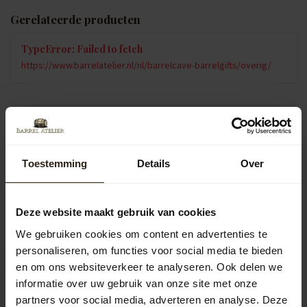
Gerelateerde producten
TypeError: Failed to fetch
https://www.barrelatelier.nl/nl/barrelcave-barrelgifts/overig/
Vragen over dit product?
Neem gerust contact op met onze klantenservice op
info@barrelatelier.nl
of
038 - 3760185
. We helpen je graag!
Toestemming
Details
Over
Recent bekeken
Deze website maakt gebruik van cookies
We gebruiken cookies om content en advertenties te
personaliseren, om functies voor social media te bieden
en om ons websiteverkeer te analyseren. Ook delen we
informatie over uw gebruik van onze site met onze
partners voor social media, adverteren en analyse. Deze