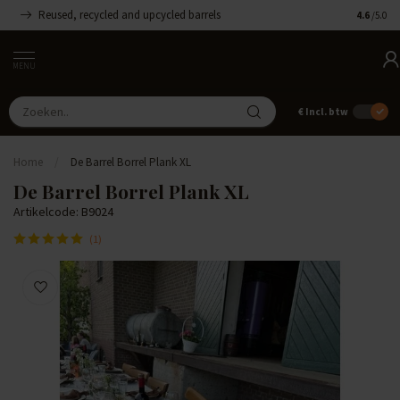
Reused, recycled and upcycled barrels
Handgemaa
4.6
/5.0
MENU
€
Incl. btw
Home
/
De Barrel Borrel Plank XL
De Barrel Borrel Plank XL
Artikelcode: B9024
(1)