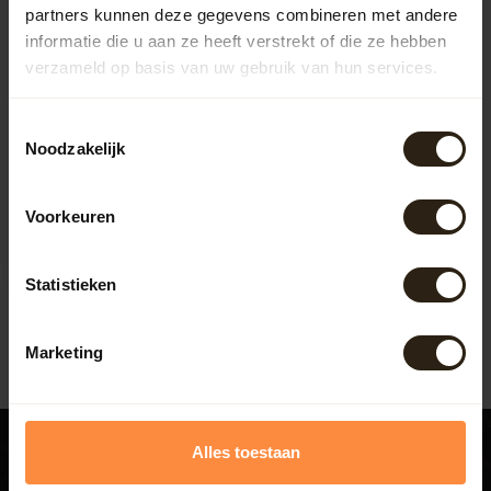
partners kunnen deze gegevens combineren met andere
informatie die u aan ze heeft verstrekt of die ze hebben
verzameld op basis van uw gebruik van hun services.
Toestemmingsselectie
De Barrel Borrel Plank
Noodzakelijk
XL
Deze Barrel Borrel Plank – een
Voorkeuren
meesterwerk vervaardigd uit
de hoogste kwaliteit ...
Artikelcode:
B9024
Statistieken
107,50
Marketing
Alles toestaan