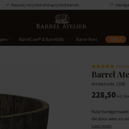
Reused, recycled and upcycled barrels
Handgem
mpen
BarrelCave® & BarrelGifts
Barrel-Rent
DEALS
1 beoo
Barrel Ate
Artikelcode: 1330
228,50
Incl. bt
Kuip handgemaakt v
die door weer en wi
Lees meer
.