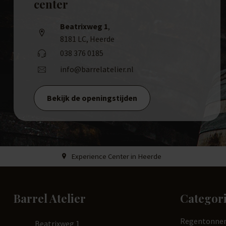
center
Beatrixweg 1
,
8181 LC, Heerde
038 376 0185
info@barrelatelier.nl
Bekijk de openingstijden
Experience Center in Heerde
Barrel Atelier
Categor
Regentonne
Beatrixweg 1