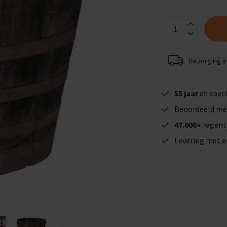
Bezorging i
55 jaar
de speci
Beoordeeld me
47.000+
regent
Levering met 