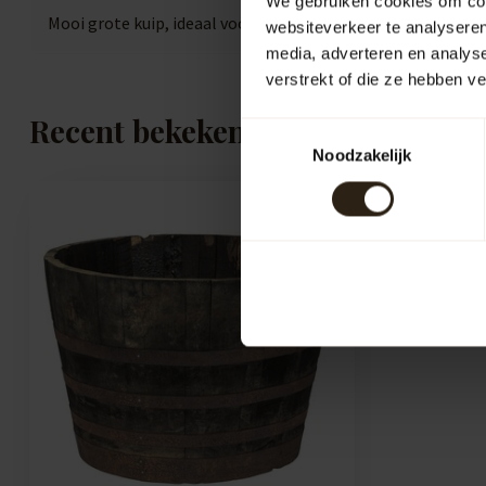
We gebruiken cookies om cont
Mooi grote kuip, ideaal voor kleine (fruit) bomen
websiteverkeer te analyseren
media, adverteren en analys
verstrekt of die ze hebben v
Recent bekeken
Toestemmingsselectie
Noodzakelijk