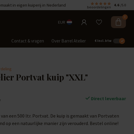
aakt in eigen kuiperij in Nederland
4.6
/5.0
beoordelingen
0
EUR
Contact & vragen
Over Barrel Atelier
€
Incl. btw
rdeling
lier Portvat kuip "XXL"
Direct leverbaar
w
an een 500 ltr. Portvat. De kuip is gemaakt van Portvaten
nd op een natuurlijke manier zijn verouderd. Bestel online!