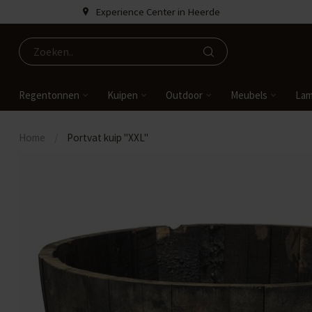
Experience Center in Heerde
Regentonnen
Kuipen
Outdoor
Meubels
La
Home
/
Portvat kuip "XXL"