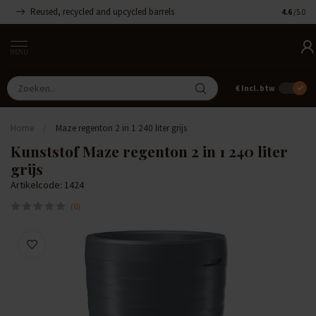
Reused, recycled and upcycled barrels
Handgemaa
4.6
/5.0
MENU
€
Incl. btw
Home
/
Maze regenton 2 in 1 240 liter grijs
Kunststof Maze regenton 2 in 1 240 liter
grijs
Artikelcode: 1424
(0)