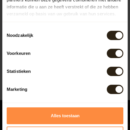
informatie die u aan ze heeft verstrekt of die ze hebben
verzameld op basis van uw gebruik van hun services.
Kunststof Maze
Toestemmingsselectie
regenton 2 in 1 240 liter
Noodzakelijk
grijs
Maze regenton 2in1 240 liter
grijs
Voorkeuren
Artikelcode:
1424
145,50
Statistieken
Marketing
Alles toestaan