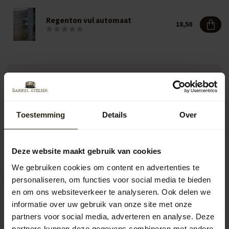
Regenton vul automaat
18,50
Vragen over dit product?
Neem gerust contact op met onze klantenservice op
info@barrelatelier.nl
of
038 - 3760185
. We helpen je graag!
Toestemming
Details
Over
Recent bekeken
Deze website maakt gebruik van cookies
We gebruiken cookies om content en advertenties te
personaliseren, om functies voor social media te bieden
en om ons websiteverkeer te analyseren. Ook delen we
informatie over uw gebruik van onze site met onze
partners voor social media, adverteren en analyse. Deze
partners kunnen deze gegevens combineren met andere