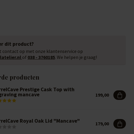
r dit product?
 contact op met onze klantenservice op
atelier.nl
of
038 - 3760185
. We helpen je graag!
rde producten
rrelCave Prestige Cask Top with
graving mancave
199,00
rrelCave Royal Oak Lid "Mancave"
179,00