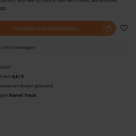
uk perfect voor wie op zoek is naar een stoere, authentieke
eer
.
Toevoegen aan winkelwagen
n 2 tot 5 werkdagen
alist!
t een
4,6 / 5
onnen en kuipen geleverd
eigen
Barrel Truck