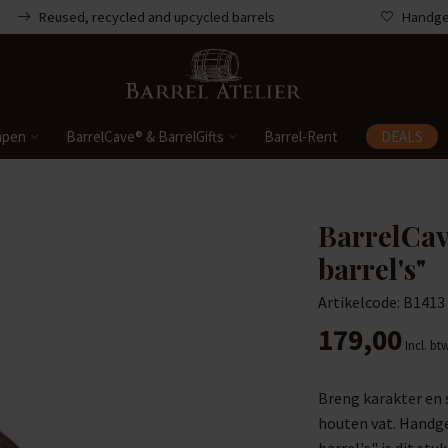
Reused, recycled and upcycled barrels
Handgem
mpen
BarrelCave® & BarrelGifts
Barrel-Rent
DEALS
BarrelCav
barrel's"
Artikelcode: B1413
179,00
Incl. bt
Breng karakter en s
houten vat. Handg