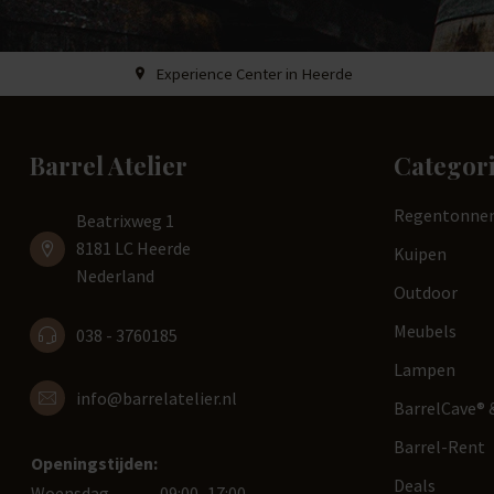
Experience Center in Heerde
Barrel Atelier
Categor
Regentonne
Beatrixweg 1
8181 LC Heerde
Kuipen
Nederland
Outdoor
Meubels
038 - 3760185
Lampen
info@barrelatelier.nl
BarrelCave® &
Barrel-Rent
Openingstijden:
Deals
Woensdag
09:00–17:00