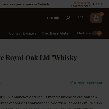
aakt in eigen kuiperij in Nederland
4.6
/5.0
beoordelingen
0
EUR
Contact & vragen
Over Barrel Atelier
€
Incl. btw
e Royal Oak Lid "Whisky
Direct leverbaar
w
tijl in je Mancave of tuinhuis met dit unieke deksel van een
emaakt door onze vakmannen, voorzien van de tekst '"Whisky