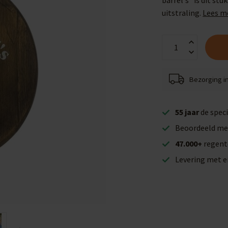
barrel's" is dit st
uitstraling.
Lees m
Bezorging i
55 jaar
de speci
Beoordeeld me
47.000+
regent
Levering met 