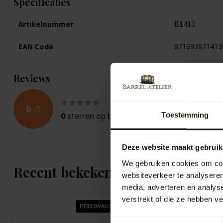
Specificaties
Artikelnummer
B1413
EAN Code
871692821413
Reviews
0
/
5
0
sterren op basis van
0
beoordelingen
Toestemming
Deze website maakt gebruik
We gebruiken cookies om cont
Recent bekeken
websiteverkeer te analyseren
media, adverteren en analys
verstrekt of die ze hebben v
PERSONALISEREN MOGELIJK
Toestemmingsselectie