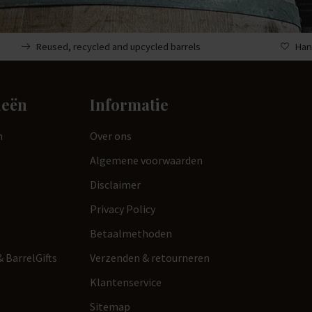
Reused, recycled and upcycled barrels
Han
ieën
Informatie
n
Over ons
Algemene voorwaarden
Disclaimer
Privacy Policy
Betaalmethoden
 BarrelGifts
Verzenden & retourneren
Klantenservice
Sitemap