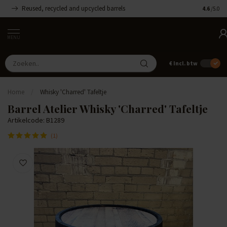
Reused, recycled and upcycled barrels
Handgemaa
4.6
/5.0
MENU
€
Incl. btw
Home
/
Whisky 'Charred' Tafeltje
Barrel Atelier Whisky 'Charred' Tafeltje
Artikelcode: B1289
(1)