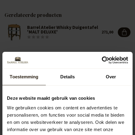
Gerelateerde producten
Barrel Atelier Whisky Duigentafel
'MALT DELUXE'
271,00
Vragen over dit product?
Neem gerust contact op met onze klantenservice op
info@barrelatelier.nl
of
038 - 3760185
. We helpen je graag!
Toestemming
Details
Over
Deze website maakt gebruik van cookies
Recent bekeken
We gebruiken cookies om content en advertenties te
personaliseren, om functies voor social media te bieden
en om ons websiteverkeer te analyseren. Ook delen we
informatie over uw gebruik van onze site met onze