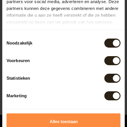
partners voor social media, adverteren en analyse. Deze
partners kunnen deze gegevens combineren met andere
informatie die u aan ze heeft verstrekt of die ze hebben
verzameld op basis van uw gebruik van hun services.
Toestemmingsselectie
Barrel Atelier Whisky
Noodzakelijk
'Charred' Tafeltje
Voorkeuren
Dit unieke tafeltje is gemaakt
een gebruikt Whiskyvat. De
duigen zijn aan de bin...
Artikelcode:
B1289
Statistieken
178,50
Marketing
Alles toestaan