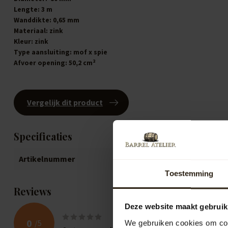
Lengte:
3 m
Wanddikte:
0,65 mm
Materiaal:
zink
Kleur:
zink
Type aansluiting:
mof x spie
Afvoer opening:
50,2 cm²
Vergelijk dit product
Specificaties
Artikelnummer
B0083
Toestemming
Reviews
Deze website maakt gebruik
0
/
5
We gebruiken cookies om cont