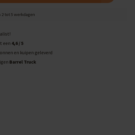
n 2 tot 5 werkdagen
alist!
t een
4,6 / 5
onnen en kuipen geleverd
eigen
Barrel Truck