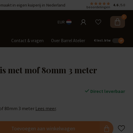
aakt in eigen kuiperij in Nederland
4.6
/5.0
beoordelingen
0
EUR
Contact & vragen
Over Barrel Atelier
€
Incl. btw
is met mof 80mm 3 meter
Direct leverbaar
mof 80mm 3 meter
Lees meer
.
Toevoegen aan winkelwagen