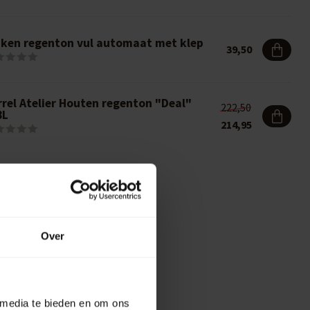
nken regenton vul automaat met klep
39,50
rrel Atelier Houten regenton "Deal"
222,50
8L
214,95
Over
 media te bieden en om ons