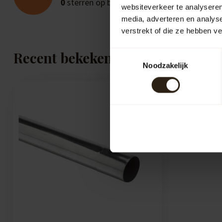
0
sterren op basis van
0
beoordelingen
websiteverkeer te analyseren
media, adverteren en analys
verstrekt of die ze hebben v
Recent bekeken
Toestemmingsselectie
Noodzakelijk