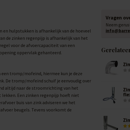
Vragen ove
Neem gerust
info@barrel
 en hulpstukken is afhankelijk van de hoeveel
n de zinken regenpijp is afhankelijk van het
egel voor de afvoercapaciteit van een
Gerelatee
 opening oppervlak gehanteerd.
Zi
an een tromp/mofeind, hiermee kun je deze
nk. De tromp/mofeind schuif je eenvoudig over
d altijd naar de stroomrichting van het
Zi
fle
 lekken. Een zinken regenpijp hoeft niet
afvoer buis van zink adviseren we het
afvoer beugels. Tevens voorkomt de
Zi