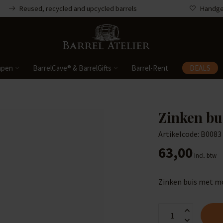
Reused, recycled and upcycled barrels
Handgem
mpen
BarrelCave® & BarrelGifts
Barrel-Rent
DEALS
Zinken bu
Artikelcode: B0083
63,00
Incl. btw
Zinken buis met 