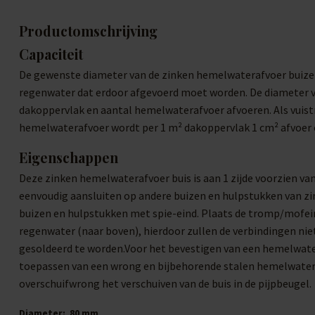
Productomschrijving
Capaciteit
De gewenste diameter van de zinken hemelwaterafvoer buizen
regenwater dat erdoor afgevoerd moet worden. De diameter va
dakoppervlak en aantal hemelwaterafvoer afvoeren. Als vuistr
hemelwaterafvoer wordt per 1 m² dakoppervlak 1 cm² afvoer
Eigenschappen
Deze zinken hemelwaterafvoer buis is aan 1 zijde voorzien v
eenvoudig aansluiten op andere buizen en hulpstukken van zi
buizen en hulpstukken met spie-eind. Plaats de tromp/mofein
regenwater (naar boven), hierdoor zullen de verbindingen niet
gesoldeerd te worden.Voor het bevestigen van een hemelwater
toepassen van een wrong en bijbehorende stalen hemelwater
overschuifwrong het verschuiven van de buis in de pijpbeugel.
Diameter:
80 mm