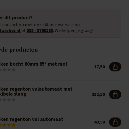
r dit product?
 contact op met onze klantenservice op
atelier.nl
of
038 - 3760185
. We helpen je graag!
rde producten
nken bocht 80mm 85° met mof
17,50
nken regenton vulautomaat met
xibele slang
252,50
nken regenton vul automaat
49,50