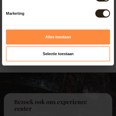
Zinken bocht 80mm 85°
Marketing
met mof
Deze hemelwaterafvoer bocht
van zink heeft een hoek van
85° en een diameter van ...
Artikelcode:
B0086
Alles toestaan
17,50
Selectie toestaan
Bezoek ook ons experience
center