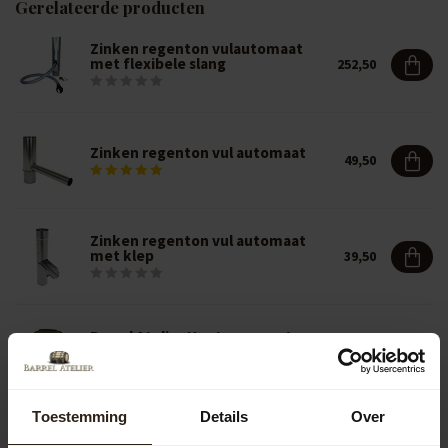
Gerelateerde producten
Zinken regenton vulautomaat
met flexibele slang
252,50
Zinken regenton vul automaat
49,50
Zinken regenton vul automaat
met klep
39,50
Barrel Atelier Houten regenton
222,50
"Deal" 228L
214,95
Toestemming
Details
Over
BA Limited Edition Houten
regenton Black Edition Deluxe