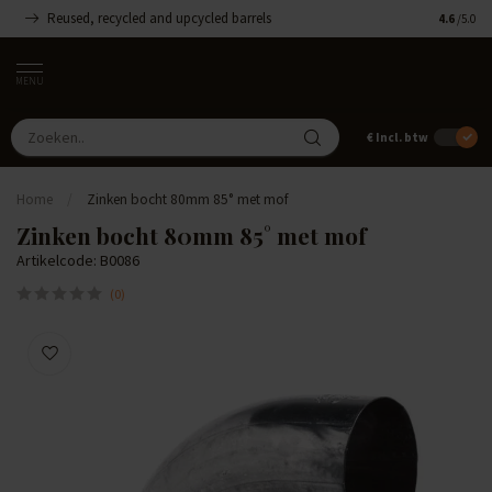
Reused, recycled and upcycled barrels
Handgemaa
4.6
/5.0
MENU
€
Incl. btw
Home
/
Zinken bocht 80mm 85° met mof
Zinken bocht 80mm 85° met mof
Artikelcode: B0086
(0)