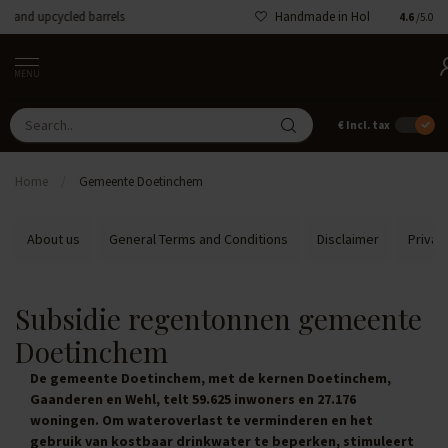
Handmade in Holland
4.6
/5.0
MENU
€
Incl. tax
Home
/
Gemeente Doetinchem
About us
General Terms and Conditions
Disclaimer
Privac
Subsidie regentonnen gemeente
Doetinchem
De gemeente Doetinchem, met de kernen Doetinchem,
Gaanderen en Wehl, telt 59.625 inwoners en 27.176
woningen. Om wateroverlast te verminderen en het
gebruik van kostbaar drinkwater te beperken, stimuleert