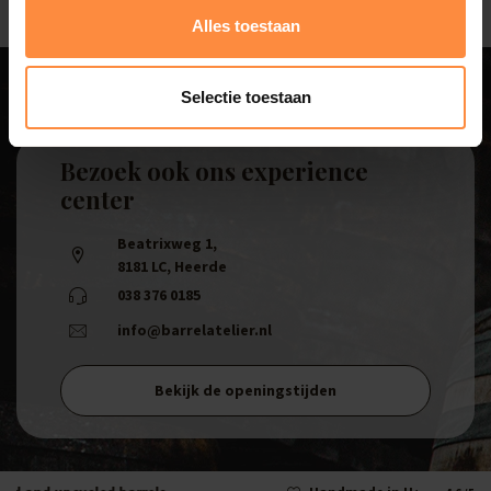
Alles toestaan
Selectie toestaan
Bezoek ook ons experience
center
Beatrixweg 1
,
8181 LC, Heerde
038 376 0185
info@barrelatelier.nl
Bekijk de openingstijden