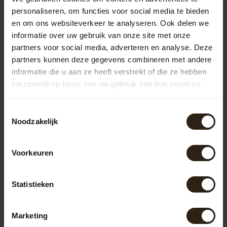
elke tuin passen.
personaliseren, om functies voor social media te bieden
Houten regentonnen
en om ons websiteverkeer te analyseren. Ook delen we
informatie over uw gebruik van onze site met onze
De houten regentonnen van Barrel Atelier zijn vervaardigd
partners voor social media, adverteren en analyse. Deze
uit gerecyclede wijn-, whisky- of portvaten. Ze
combineren duurzaamheid met een robuuste uitstraling
partners kunnen deze gegevens combineren met andere
en voegen een uniek element toe aan je tuin. Dankzij het
informatie die u aan ze heeft verstrekt of die ze hebben
gebruik van hoogwaardige materialen gaan deze
verzameld op basis van uw gebruik van hun services.
regentonnen jarenlang mee.
Zinken regentonnen
Toestemmingsselectie
Noodzakelijk
Barrel Atelier biedt ook zinken regentonnen aan die
bekendstaan om hun stevigheid en roestbestendigheid.
Ze hebben een tijdloos design dat zowel in klassieke als
Voorkeuren
moderne tuinen past. Bovendien zijn ze onderhoudsarm
en bestand tegen diverse weersomstandigheden.
Regentonnen met pomp of kraan
Statistieken
Regentonnen uitgerust met een pomp of kraan verhogen
het gebruiksgemak aanzienlijk. Je kunt eenvoudig een
Marketing
gieter vullen of je tuin besproeien zonder te tillen. Dit