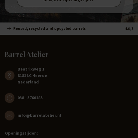
Reused, recycled and upcycled barrels
Handm
4.6
/5
Barrel Atelier
Beatrixweg 1
8181 LC Heerde
Nederland
038 - 3760185
info@barrelatelier.nl
Openingstijden: