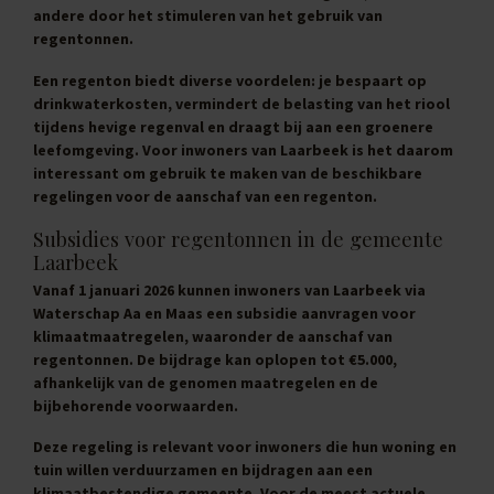
andere door het stimuleren van het gebruik van
regentonnen.
Een regenton biedt diverse voordelen: je bespaart op
drinkwaterkosten, vermindert de belasting van het riool
tijdens hevige regenval en draagt bij aan een groenere
leefomgeving. Voor inwoners van Laarbeek is het daarom
interessant om gebruik te maken van de beschikbare
regelingen voor de aanschaf van een regenton.
Subsidies voor regentonnen in de gemeente
Laarbeek
Vanaf 1 januari 2026 kunnen inwoners van Laarbeek via
Waterschap Aa en Maas een subsidie aanvragen voor
klimaatmaatregelen, waaronder de aanschaf van
regentonnen. De bijdrage kan oplopen tot
€5.000
,
afhankelijk van de genomen maatregelen en de
bijbehorende voorwaarden.
Deze regeling is relevant voor inwoners die hun woning en
tuin willen verduurzamen en bijdragen aan een
klimaatbestendige gemeente. Voor de meest actuele