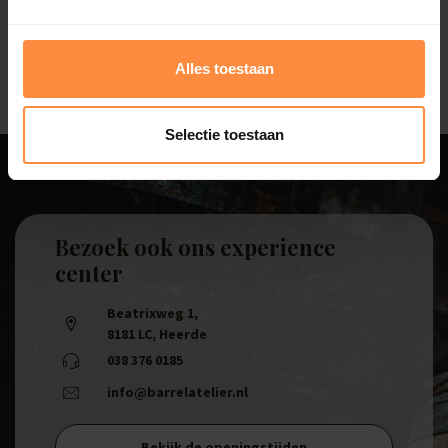
maakt het bewateren van je planten efficiënter en
comfortabeler, vooral tijdens droge periodes.
Alles toestaan
Selectie toestaan
Bezoek ook ons experience
center
Beatrixweg 1
,
8181 LC, Heerde
038 376 0185
info@barrelatelier.nl
Bekijk de openingstijden