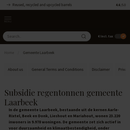
Reused, recycled and upcycled barrels
Handmade
4.6
/5.0
MENU
€
Incl. tax
Home
/
Gemeente Laarbeek
About us
General Terms and Conditions
Disclaimer
Privac
Subsidie regentonnen gemeente
Laarbeek
In de gemeente Laarbeek, bestaande uit de kernen Aarle-
Rixtel, Beek en Donk, Lieshout en Mariahout, wonen 23.220
inwoners in 9.978 woningen. De gemeente zet zich actief in
voor duurzaamheid en klimaatbestendigheid, onder