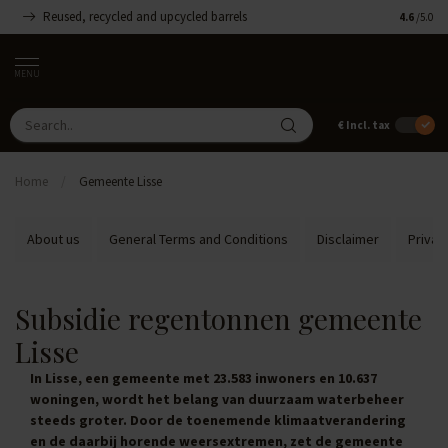
Reused, recycled and upcycled barrels
Handmade
4.6
/5.0
MENU
€
Incl. tax
Home
/
Gemeente Lisse
About us
General Terms and Conditions
Disclaimer
Privac
Subsidie regentonnen gemeente
Lisse
In Lisse, een gemeente met 23.583 inwoners en 10.637
woningen, wordt het belang van duurzaam waterbeheer
steeds groter. Door de toenemende klimaatverandering
en de daarbij horende weersextremen, zet de gemeente