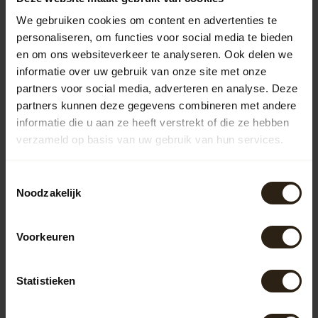
vaak de charme van natuurlijke materialen.
We gebruiken cookies om content en advertenties te
Houten regentonnen
personaliseren, om functies voor social media te bieden
De houten regentonnen van Barrel Atelier zijn vervaardigd
en om ons websiteverkeer te analyseren. Ook delen we
uit gerecyclede wijn-, whisky- en portvaten. Deze unieke
informatie over uw gebruik van onze site met onze
tonnen combineren functionaliteit met een authentieke
partners voor social media, adverteren en analyse. Deze
uitstraling, waardoor ze een aanwinst zijn voor elke tuin
partners kunnen deze gegevens combineren met andere
in Lisse. Bovendien draagt het hergebruik van materialen
informatie die u aan ze heeft verstrekt of die ze hebben
bij aan een duurzamere leefomgeving.
verzameld op basis van uw gebruik van hun services.
Zinken regentonnen
Onze zinken regentonnen zijn niet alleen robuust en
Toestemmingsselectie
roestbestendig, maar voegen ook een stijlvolle,
Noodzakelijk
industriële touch toe aan je tuin. Ze zijn bestand tegen
diverse weersomstandigheden en hebben een lange
levensduur, wat ze tot een praktische keuze maakt voor
Voorkeuren
inwoners van Lisse die op zoek zijn naar een
onderhoudsarme oplossing.
Statistieken
Regentonnen met pomp of kraan
Voor extra gebruiksgemak bieden wij regentonnen aan