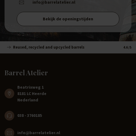
info@barrelatelier.nl
Bekijk de openingstijden
Reused, recycled and upcycled barrels
Handm
4.6
/5
Barrel Atelier
Beatrixweg 1
8181 LC Heerde
Nederland
038 - 3760185
info@barrelatelier.nl