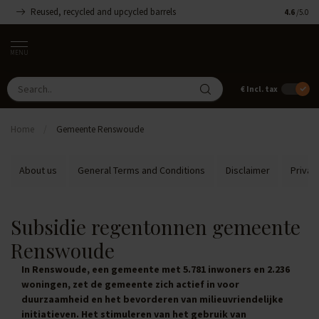
Reused, recycled and upcycled barrels
Handmade
4.6
/5.0
MENU
€
Incl. tax
Home
/
Gemeente Renswoude
About us
General Terms and Conditions
Disclaimer
Privac
Subsidie regentonnen gemeente
Renswoude
In Renswoude, een gemeente met 5.781 inwoners en 2.236
woningen, zet de gemeente zich actief in voor
duurzaamheid en het bevorderen van milieuvriendelijke
initiatieven. Het stimuleren van het gebruik van