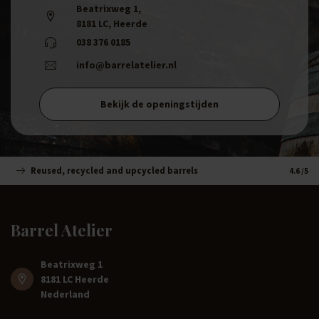
Beatrixweg 1
,
8181 LC, Heerde
038 376 0185
info@barrelatelier.nl
Bekijk de openingstijden
Reused, recycled and upcycled barrels
Handm
4.6
/5
Barrel Atelier
Beatrixweg 1
8181 LC Heerde
Nederland