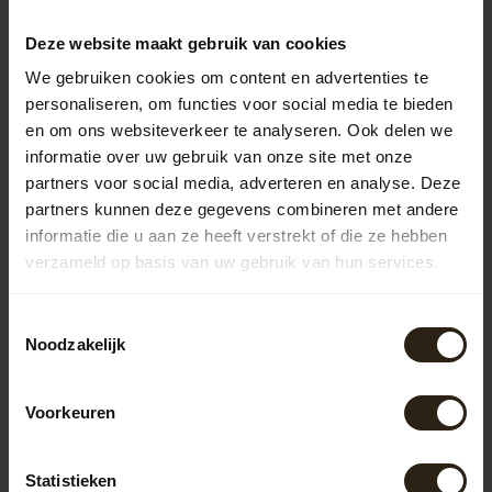
kleuren en vormen, waardoor ze in diverse tuinstijlen
passen.
Deze website maakt gebruik van cookies
Houten regentonnen
We gebruiken cookies om content en advertenties te
De houten regentonnen van Barrel Atelier zijn vervaardigd
personaliseren, om functies voor social media te bieden
uit gerecyclede wijn-, whisky- of portvaten, wat elk
en om ons websiteverkeer te analyseren. Ook delen we
exemplaar uniek maakt. Deze ambachtelijke regentonnen
informatie over uw gebruik van onze site met onze
combineren functionaliteit met een authentieke
partners voor social media, adverteren en analyse. Deze
uitstraling en zijn een aanwinst voor elke tuin in
partners kunnen deze gegevens combineren met andere
Renswoude. Dankzij het gebruik van hoogwaardige
informatie die u aan ze heeft verstrekt of die ze hebben
materialen en vakmanschap zijn ze duurzaam en gaan ze
verzameld op basis van uw gebruik van hun services.
jarenlang mee.
Zinken regentonnen
Toestemmingsselectie
Barrel Atelier biedt ook zinken regentonnen aan die
Noodzakelijk
bekendstaan om hun stevigheid en lange levensduur. Het
zinkmateriaal is bestand tegen diverse
weersomstandigheden en roest niet, wat zorgt voor een
Voorkeuren
onderhoudsarm product. De strakke, industriële
uitstraling van zinken regentonnen voegt een stijlvol
element toe aan tuinen in Renswoude.
Statistieken