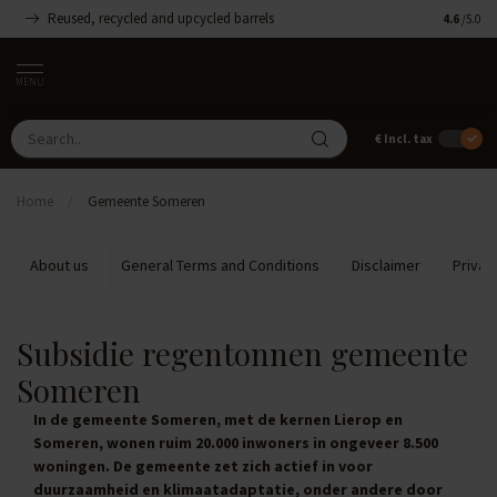
Reused, recycled and upcycled barrels
Handmade
4.6
/5.0
MENU
€
Incl. tax
Home
/
Gemeente Someren
About us
General Terms and Conditions
Disclaimer
Privac
Subsidie regentonnen gemeente
Someren
In de gemeente Someren, met de kernen Lierop en
Someren, wonen ruim 20.000 inwoners in ongeveer 8.500
woningen. De gemeente zet zich actief in voor
duurzaamheid en klimaatadaptatie, onder andere door