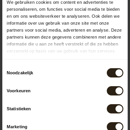
We gebruiken cookies om content en advertenties te
Houten regentonnen
personaliseren, om functies voor social media te bieden
De houten regentonnen van Barrel Atelier zijn vervaardigd
en om ons websiteverkeer te analyseren. Ook delen we
uit gerecyclede wijn-, whisky- of portvaten. Deze tonnen
informatie over uw gebruik van onze site met onze
combineren duurzaamheid met een robuuste uitstraling
partners voor social media, adverteren en analyse. Deze
en voegen een uniek element toe aan je tuin. Dankzij de
partners kunnen deze gegevens combineren met andere
hoogwaardige afwerking zijn ze niet alleen functioneel,
informatie die u aan ze heeft verstrekt of die ze hebben
maar ook een stijlvolle toevoeging aan je buitenruimte.
verzameld op basis van uw gebruik van hun services.
Zinken regentonnen
Onze zinken regentonnen zijn ontworpen voor liefhebbers
Toestemmingsselectie
van een moderne en industriële stijl. Ze zijn bestand tegen
Noodzakelijk
diverse weersomstandigheden en hebben een lange
levensduur. Het tijdloze design zorgt ervoor dat ze in
zowel klassieke als eigentijdse tuinen in Someren niet
Voorkeuren
misstaan.
Regentonnen met pomp of kraan
Statistieken
Voor extra gebruiksgemak bieden wij regentonnen met
een ingebouwde pomp of kraan. Hiermee kun je eenvoudig
een gieter vullen of je tuin besproeien. Dit maakt het
Marketing