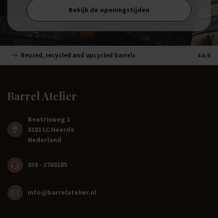
Bekijk de openingstijden
Reused, recycled and upcycled barrels
Handm
4.6
/5
Barrel Atelier
Beatrixweg 1
8181 LC Heerde
Nederland
038 - 3760185
info@barrelatelier.nl