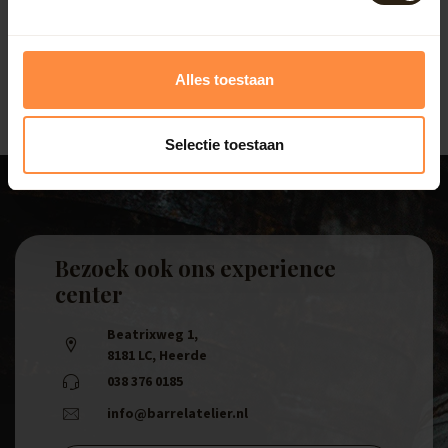
bewateren van je planten efficiënter en bespaart tijd,
terwijl je optimaal profiteert van het opgevangen
regenwater.
Alles toestaan
Selectie toestaan
Bezoek ook ons experience
center
Beatrixweg 1
,
8181 LC, Heerde
038 376 0185
info@barrelatelier.nl