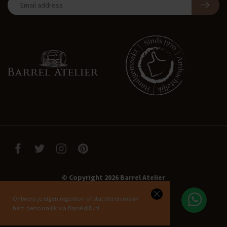
© Copyright 2026 Barrel Atelier
Ontwerp je eigen regenton of statafel en maak
hem persoonlijk via BarreldID.nl