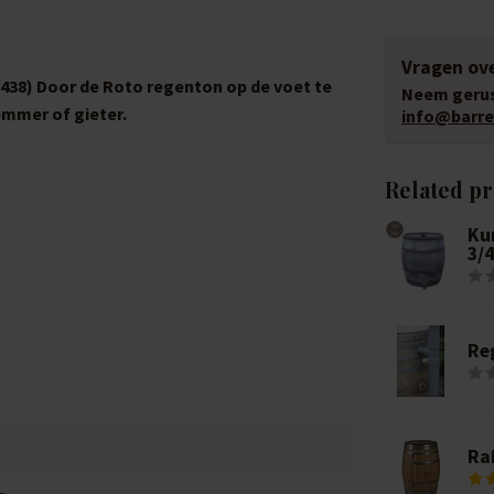
Vragen ove
 1438) Door de Roto regenton op de voet te
Neem gerus
emmer of gieter.
info@barrel
Related p
Ku
3/
Re
Rai