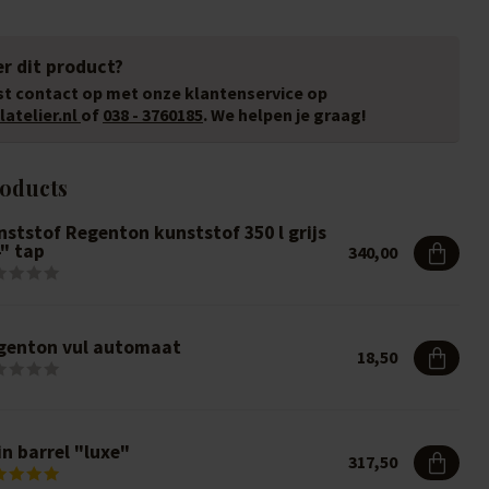
r dit product?
t contact op met onze klantenservice op
atelier.nl
of
038 - 3760185
. We helpen je graag!
roducts
nststof Regenton kunststof 350 l grijs
4" tap
340,00
genton vul automaat
18,50
n barrel "luxe"
317,50