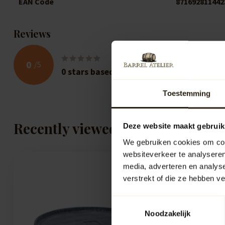
EAN Code
871692811442
Reviews
0
/
5
0
stars based on
0
reviews
Toestemming
Recently viewed
Deze website maakt gebruik
We gebruiken cookies om cont
websiteverkeer te analyseren
media, adverteren en analys
verstrekt of die ze hebben v
Toestemmingsselectie
Noodzakelijk