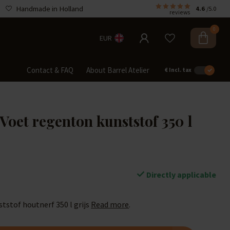
Handmade in Holland
4.6
/5.0
reviews
0
EUR
Contact & FAQ
About Barrel Atelier
€
Incl. tax
Voet regenton kunststof 350 l
Directly applicable
tstof houtnerf 350 l grijs
Read more
.