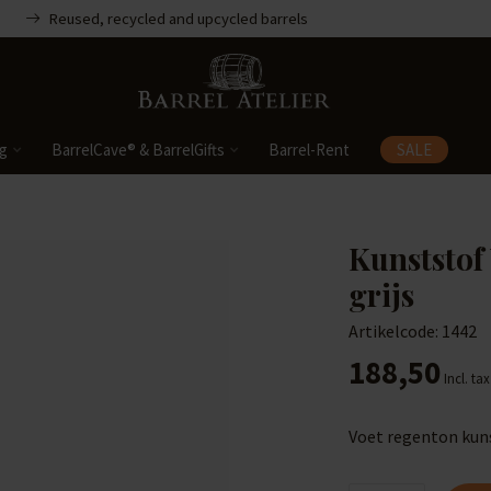
Reused, recycled and upcycled barrels
ng
BarrelCave® & BarrelGifts
Barrel-Rent
SALE
Kunststof 
grijs
Artikelcode: 1442
188,50
Incl. tax
Voet regenton kuns