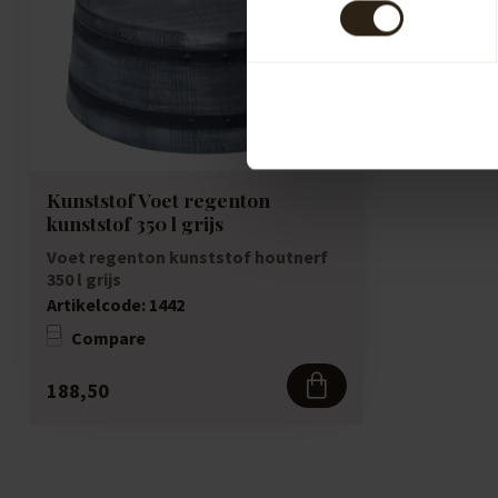
Kunststof Voet regenton
kunststof 350 l grijs
Voet regenton kunststof houtnerf
350 l grijs
Artikelcode:
1442
Compare
188,50