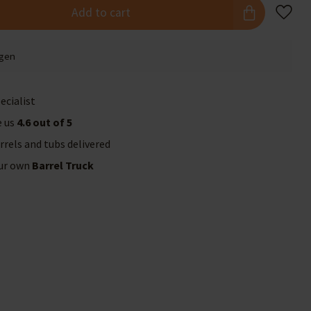
Add to cart
agen
ecialist
e us
4.6 out of 5
rrels and tubs delivered
our own
Barrel Truck