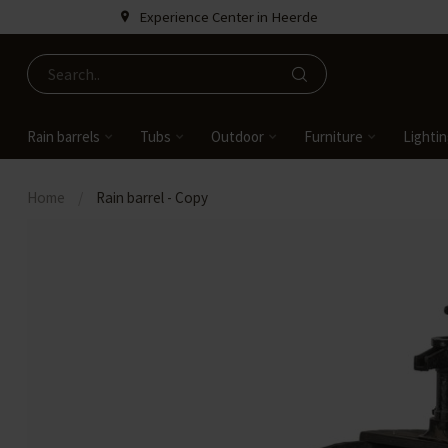
Experience Center in Heerde
Rain barrels
Tubs
Outdoor
Furniture
Lighti
Home
/
Rain barrel - Copy