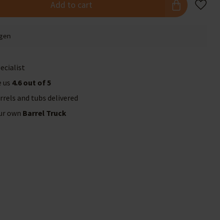
Add to cart
agen
ecialist
e us
4.6 out of 5
rrels and tubs delivered
our own
Barrel Truck