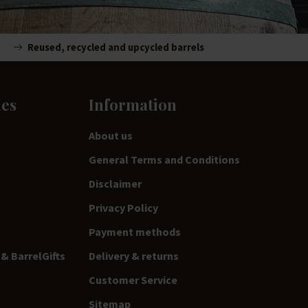
Reused, recycled and upcycled barrels
ies
Information
About us
General Terms and Conditions
Disclaimer
Privacy Policy
Payment methods
& BarrelGifts
Delivery & returns
Customer Service
Sitemap