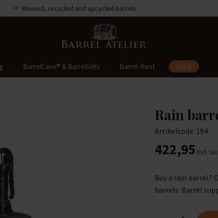
Reused, recycled and upcycled barrels
ng
BarrelCave® & BarrelGifts
Barrel-Rent
SALE
Rain barr
Artikelcode: 194
422,95
Incl. tax
Buy a rain barrel? 
barrels. Barrel su