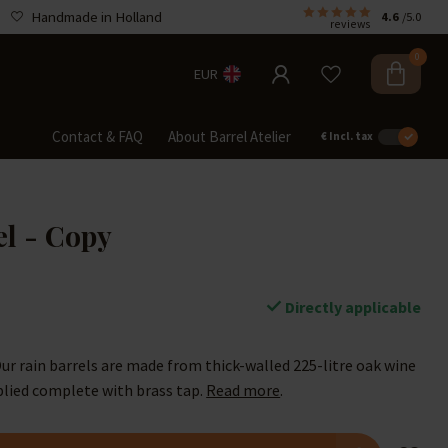
Handmade in Holland
4.6
/5.0
reviews
0
EUR
Contact & FAQ
About Barrel Atelier
€
Incl. tax
el - Copy
Directly applicable
Our rain barrels are made from thick-walled 225-litre oak wine
pplied complete with brass tap.
Read more
.