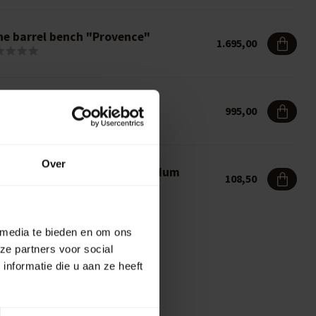
ne barrel bench "Provence"
1.695,00
ne barrel chair "Brandy"
995,00
Over
nu cardholder "Barrel" - Medium
108,50
 media te bieden en om ons
ze partners voor social
nformatie die u aan ze heeft