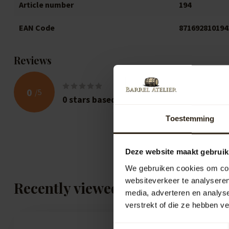
Article number
194
EAN Code
871692810194
Reviews
0
/
5
0
stars based on
0
reviews
Toestemming
Deze website maakt gebruik
We gebruiken cookies om cont
websiteverkeer te analyseren
Recently viewed
media, adverteren en analys
verstrekt of die ze hebben v
Toestemmingsselectie