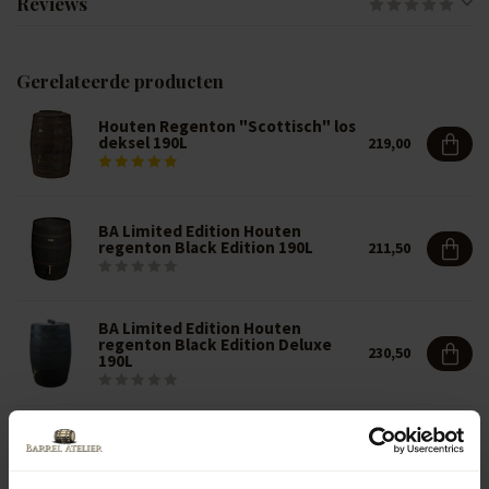
Reviews
Gerelateerde producten
Houten Regenton "Scottisch" los
deksel 190L
219,00
BA Limited Edition Houten
regenton Black Edition 190L
211,50
BA Limited Edition Houten
regenton Black Edition Deluxe
230,50
190L
Houten Regenton Whisky
"Lowland Deluxe" 190L
229,00