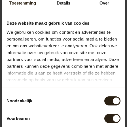
Toestemming
Details
Over
Houten Regenton Whisky
"Lowland Deluxe" los deksel 190L
245,00
Deze website maakt gebruik van cookies
We gebruiken cookies om content en advertenties te
personaliseren, om functies voor social media te bieden
en om ons websiteverkeer te analyseren. Ook delen we
Vragen over dit product?
informatie over uw gebruik van onze site met onze
Neem gerust contact op met onze klantenservice op
partners voor social media, adverteren en analyse. Deze
info@barrelatelier.nl
of
038 - 3760185
. We helpen je graag!
partners kunnen deze gegevens combineren met andere
informatie die u aan ze heeft verstrekt of die ze hebben
verzameld op basis van uw gebruik van hun services.
Recent bekeken
Toestemmingsselectie
Noodzakelijk
Voorkeuren