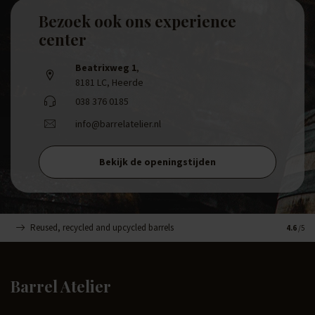
Bezoek ook ons experience
center
Beatrixweg 1
,
8181 LC, Heerde
038 376 0185
info@barrelatelier.nl
Bekijk de openingstijden
Reused, recycled and upcycled barrels
Handge
4.6
/5
Barrel Atelier