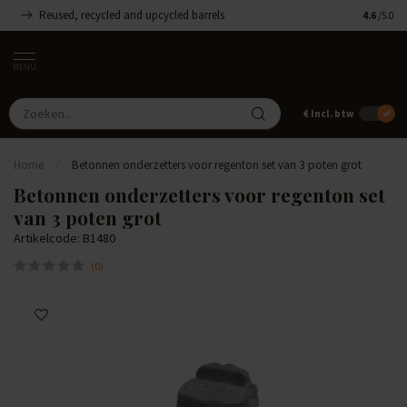
Reused, recycled and upcycled barrels
Handgemaa
4.6
/5.0
MENU
€
Incl. btw
Home
/
Betonnen onderzetters voor regenton set van 3 poten grot
Betonnen onderzetters voor regenton set
van 3 poten grot
Artikelcode: B1480
(0)