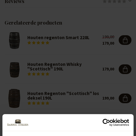
Reviews
Gerelateerde producten
199,00
Houten regenton Smart 228L
179,00
Houten Regenton Whisky
"Scottisch" 190L
179,00
Houten Regenton "Scottisch" los
deksel 190L
199,00
BA Limited Edition Houten
regenton Black Edition 190L
211,50