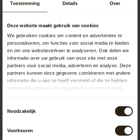
Toestemming
Details
Over
BA Limited Edition Houten
regenton Black Edition Deluxe
230,50
190L
Deze website maakt gebruik van cookies
We gebruiken cookies om content en advertenties te
personaliseren, om functies voor social media te bieden
en om ons websiteverkeer te analyseren. Ook delen we
Vragen over dit product?
informatie over uw gebruik van onze site met onze
Neem gerust contact op met onze klantenservice op
partners voor social media, adverteren en analyse. Deze
info@barrelatelier.nl
of
038 - 3760185
. We helpen je graag!
partners kunnen deze gegevens combineren met andere
informatie die u aan ze heeft verstrekt of die ze hebben
verzameld op basis van uw gebruik van hun services.
Recent bekeken
Toestemmingsselectie
Noodzakelijk
Voorkeuren