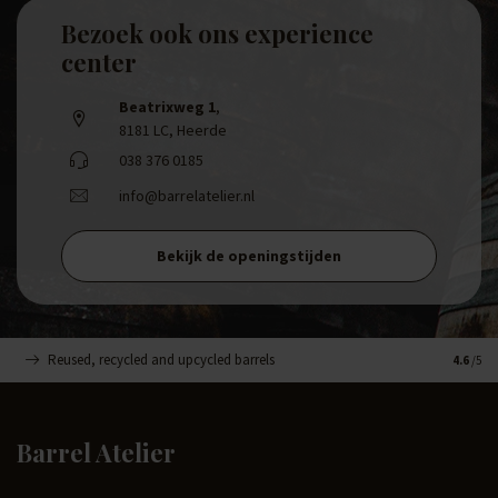
Bezoek ook ons experience
center
Beatrixweg 1
,
8181 LC, Heerde
038 376 0185
info@barrelatelier.nl
Bekijk de openingstijden
Reused, recycled and upcycled barrels
Handge
4.6
/5
Barrel Atelier