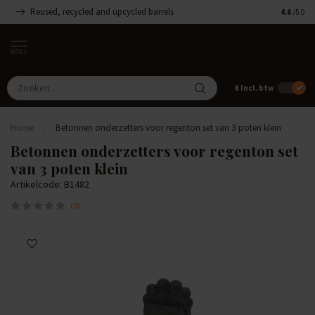
Reused, recycled and upcycled barrels
Handgemaa
4.6
/5.0
MENU
€
Incl. btw
Home
/
Betonnen onderzetters voor regenton set van 3 poten klein
Betonnen onderzetters voor regenton set
van 3 poten klein
Artikelcode: B1482
(0)