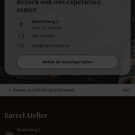
Bezoek ook ons experience
center
Beatrixweg 1
,
8181 LC, Heerde
038 376 0185
info@barrelatelier.nl
Bekijk de openingstijden
Reused, recycled and upcycled barrels
Handge
4.6
/5
Barrel Atelier
Beatrixweg 1