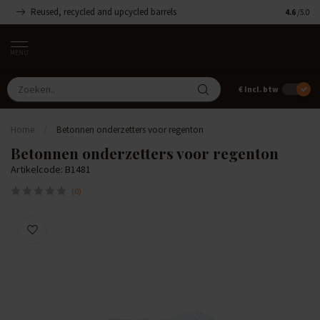
Reused, recycled and upcycled barrels
Handgemaa
4.6
/5.0
MENU
€
Incl. btw
Home
/
Betonnen onderzetters voor regenton
Betonnen onderzetters voor regenton
Artikelcode: B1481
(0)