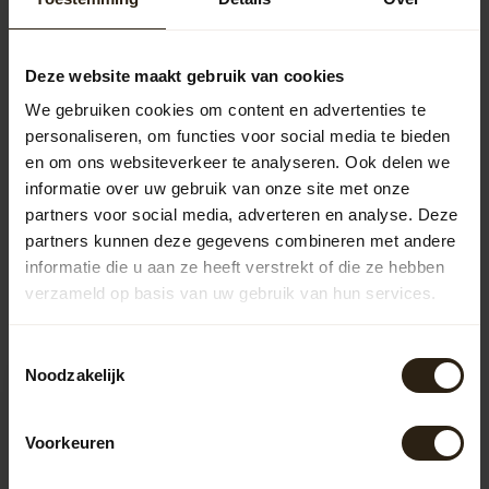
BA Limited Edition Houten
regenton Black Edition Deluxe
230,50
190L
Deze website maakt gebruik van cookies
We gebruiken cookies om content en advertenties te
personaliseren, om functies voor social media te bieden
Vragen over dit product?
en om ons websiteverkeer te analyseren. Ook delen we
Neem gerust contact op met onze klantenservice op
informatie over uw gebruik van onze site met onze
info@barrelatelier.nl
of
038 - 3760185
. We helpen je graag!
partners voor social media, adverteren en analyse. Deze
partners kunnen deze gegevens combineren met andere
informatie die u aan ze heeft verstrekt of die ze hebben
Recent bekeken
verzameld op basis van uw gebruik van hun services.
Toestemmingsselectie
Noodzakelijk
Voorkeuren