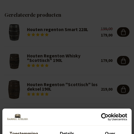
Gerelateerde producten
199,00
Houten regenton Smart 228L
179,00
Houten Regenton Whisky
"Scottisch" 190L
179,00
Houten Regenton "Scottisch" los
deksel 190L
219,00
BA Limited Edition Houten
regenton Black Edition 190L
211,50
Toestemming
Details
Over