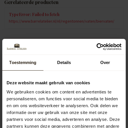
Gerelateerde producten
TypeError: Failed to fetch
https://www.barrelatelier.nl/nl/regentonnen/vaten/biervaten/
Vragen over dit product?
Neem gerust contact op met onze klantenservice op
info@barrelatelier.nl
of
038 - 3760185
. We helpen je graag!
Toestemming
Details
Over
Recent bekeken
Deze website maakt gebruik van cookies
We gebruiken cookies om content en advertenties te
personaliseren, om functies voor social media te bieden
en om ons websiteverkeer te analyseren. Ook delen we
informatie over uw gebruik van onze site met onze
partners voor social media, adverteren en analyse. Deze
partners kunnen deze gegevens combineren met andere