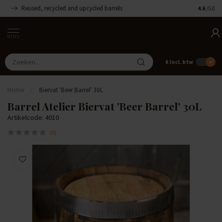
Reused, recycled and upcycled barrels
Handgemaa
4.6
/5.0
MENU
€
Incl. btw
Home
/
Biervat 'Beer Barrel' 30L
Barrel Atelier Biervat 'Beer Barrel' 30L
Artikelcode: 4010
(0)