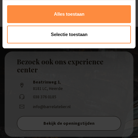
Alles toestaan
Selectie toestaan
Bezoek ook ons experience
center
Beatrixweg 1
,
8181 LC, Heerde
038 376 0185
info@barrelatelier.nl
Bekijk de openingstijden