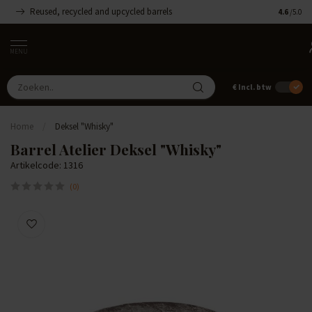
Reused, recycled and upcycled barrels
Handgemaa
4.6
/5.0
MENU
€
Incl. btw
Home
/
Deksel "Whisky"
Barrel Atelier Deksel "Whisky"
Artikelcode: 1316
(0)