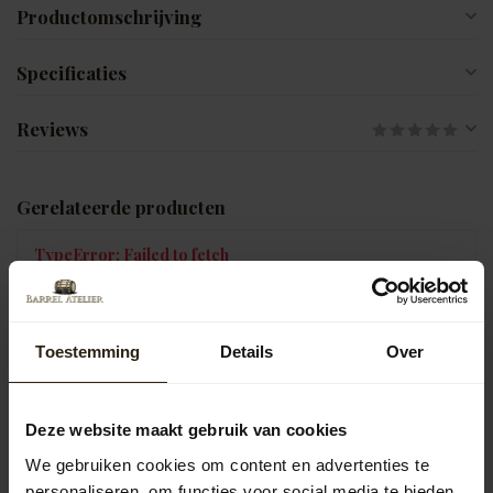
Productomschrijving
Specificaties
Reviews
Gerelateerde producten
TypeError: Failed to fetch
https://www.barrelatelier.nl/nl/regentonnen/accessoires-en-
onderhoud/deksels/
Toestemming
Details
Over
Vragen over dit product?
Neem gerust contact op met onze klantenservice op
Deze website maakt gebruik van cookies
info@barrelatelier.nl
of
038 - 3760185
. We helpen je graag!
We gebruiken cookies om content en advertenties te
personaliseren, om functies voor social media te bieden