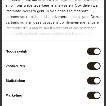
en om ons websiteverkeer te analyseren. Ook delen we
Recent bekeken
informatie over uw gebruik van onze site met onze
partners voor social media, adverteren en analyse. Deze
partners kunnen deze gegevens combineren met andere
informatie die u aan ze heeft verstrekt of die ze hebben
verzameld op basis van uw gebruik van hun services.
Toestemmingsselectie
Noodzakelijk
Voorkeuren
Barrel Atelier Deksel
"Whisky"
Statistieken
LET OP: selecteer een maat
tussen de circa 50 en 58 cm
De deksel komt uit een a...
Artikelcode:
1316
Marketing
49,50