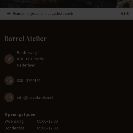
Reused, recycled and upcycled barrels
Handge
4.6
/5
Barrel Atelier
Beatrixweg 1
8181 LC Heerde
Nederland
038 - 3760185
info@barrelatelier.nl
Openingstijden:
Woensdag
09:00–17:00
Donderdag
09:00–17:00