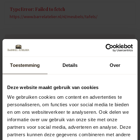
TypeError: Failed to fetch
https://www.barrelatelier.nl/nl/meubels/tafels/
Vragen over dit product?
Neem gerust contact op met onze klantenservice op
info@barrelatelier.nl
of
038 - 3760185
. We helpen je graag!
Toestemming
Details
Over
Recent bekeken
Deze website maakt gebruik van cookies
We gebruiken cookies om content en advertenties te
personaliseren, om functies voor social media te bieden
en om ons websiteverkeer te analyseren. Ook delen we
informatie over uw gebruik van onze site met onze
partners voor social media, adverteren en analyse. Deze
partners kunnen deze gegevens combineren met andere