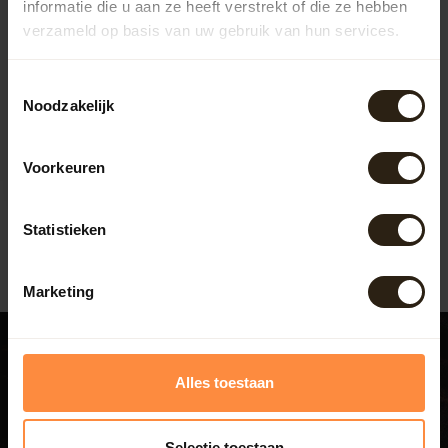
informatie die u aan ze heeft verstrekt of die ze hebben
verzameld op basis van uw gebruik van hun services.
Eiken wand tafeltje
Toestemmingsselectie
"Barolo"
Noodzakelijk
Aan de wand gemonteerd
tafeltje gemaakt van een
deksel van een gebruikt
Artikelcode:
B1204
Voorkeuren
wijnvat!
307,00
Statistieken
Marketing
Alles toestaan
Bezoek ook ons experience
Selectie toestaan