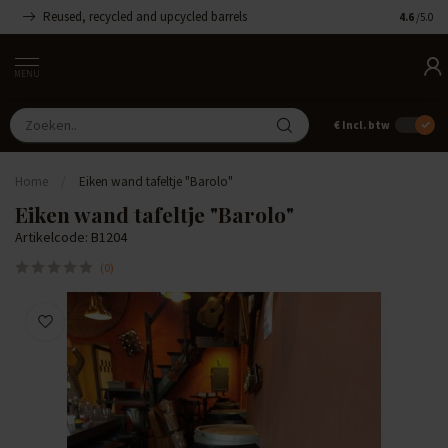
Reused, recycled and upcycled barrels
Handgemaa
4.6
/5.0
MENU
€
Incl. btw
Home
/
Eiken wand tafeltje "Barolo"
Eiken wand tafeltje "Barolo"
Artikelcode: B1204
(0)