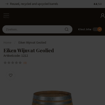
Reused, recycled and upcycled barrels
Handgemaa
4.6
/5.0
MENU
€
Incl. btw
Home
/
Eiken Wijnvat Geolied
Eiken Wijnvat Geolied
Artikelcode: 1212
(0)