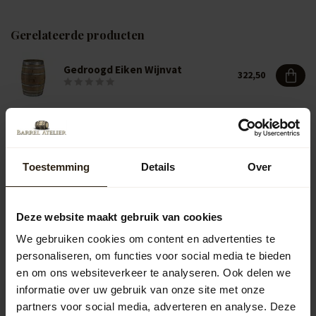
Gerelateerde producten
Gedroogd Eiken Wijnvat
322,50
Vragen over dit product?
Neem gerust contact op met onze klantenservice op
Toestemming
Details
Over
info@barrelatelier.nl
of
038 - 3760185
. We helpen je graag!
Deze website maakt gebruik van cookies
Recent bekeken
We gebruiken cookies om content en advertenties te
personaliseren, om functies voor social media te bieden
en om ons websiteverkeer te analyseren. Ook delen we
informatie over uw gebruik van onze site met onze
partners voor social media, adverteren en analyse. Deze