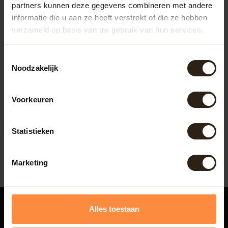
partners kunnen deze gegevens combineren met andere
informatie die u aan ze heeft verstrekt of die ze hebben
verzameld op basis van uw gebruik van hun services.
Toestemmingsselectie
Noodzakelijk
Eiken Wijnvat Geolied
Dit originele wijnvat van 225 Ltr
Voorkeuren
heeft zijn werk als rijpingsvat
voltooid en ka...
Artikelcode:
1212
Statistieken
272,00
Marketing
Alles toestaan