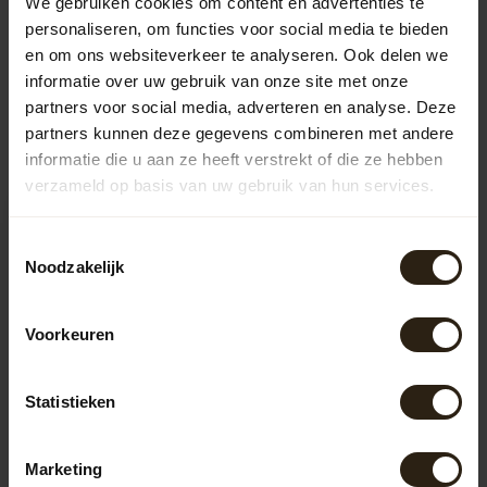
We gebruiken cookies om content en advertenties te
Neem gerust contact op met onze klantenservice op
personaliseren, om functies voor social media te bieden
info@barrelatelier.nl
of
038 - 3760185
. We helpen je graag!
en om ons websiteverkeer te analyseren. Ook delen we
informatie over uw gebruik van onze site met onze
partners voor social media, adverteren en analyse. Deze
Recent bekeken
partners kunnen deze gegevens combineren met andere
informatie die u aan ze heeft verstrekt of die ze hebben
verzameld op basis van uw gebruik van hun services.
Toestemmingsselectie
Noodzakelijk
Voorkeuren
Statistieken
Fruitkist 'Original'
Deze originele authentieke
gebruikte houten Fruitkist is
Marketing
nog in volledige onbeha...
Artikelcode:
M1044