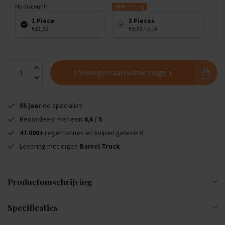
No discount
26%
Korting
1 Piece
3 Pieces
€13,50
€9,99
/ Stuk
Toevoegen aan winkelwagen
55 jaar
de specialist!
Beoordeeld met een
4,6 / 5
47.000+
regentonnen en kuipen geleverd
Levering met eigen
Barrel Truck
Productomschrijving
Specificaties