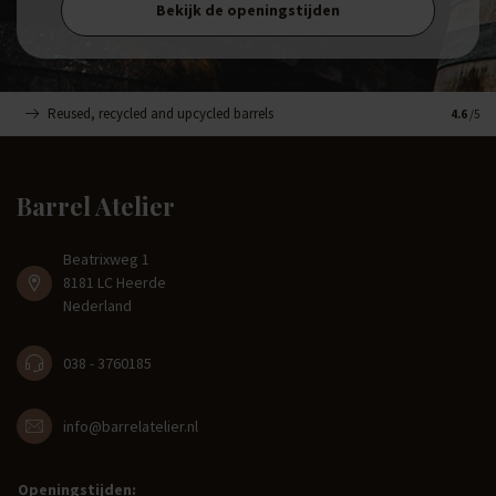
Bekijk de openingstijden
Reused, recycled and upcycled barrels
Handge
4.6
/5
Barrel Atelier
Beatrixweg 1
8181 LC Heerde
Nederland
038 - 3760185
info@barrelatelier.nl
Openingstijden: