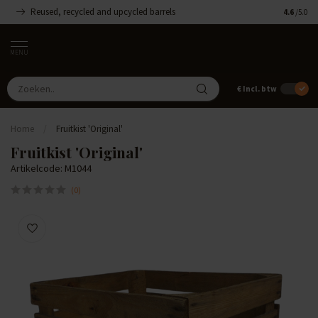
Reused, recycled and upcycled barrels
Handgemaa
4.6
/5.0
MENU
€
Incl. btw
Home
/
Fruitkist 'Original'
Fruitkist 'Original'
Artikelcode: M1044
(0)