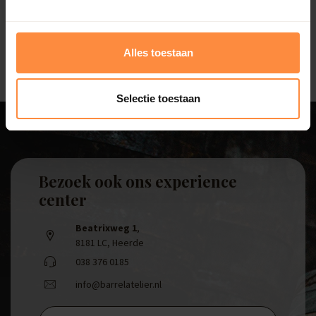
13,50
Alles toestaan
Selectie toestaan
Bezoek ook ons experience
center
Beatrixweg 1
,
8181 LC, Heerde
038 376 0185
info@barrelatelier.nl