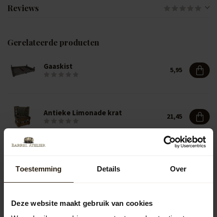
Reviews
Gerelateerde producten
Gaaskist
5,95
Antieke Limonade krat
21,45
Kist met flessen 'Tonetta'
29,45
Toestemming
Details
Over
Deze website maakt gebruik van cookies
Vragen over dit product?