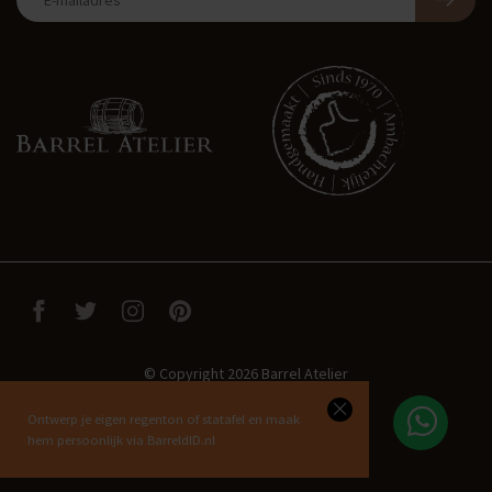
© Copyright 2026 Barrel Atelier
Ontwerp je eigen regenton of statafel en maak
hem persoonlijk via BarreldID.nl