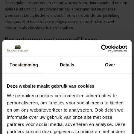
Onze zinken regentonnen zijn ontworpen voor duurzaamheid en een
tijdloze uitstraling. Het zinkmateriaal is bestand tegen diverse
weersomstandigheden en roest niet, waardoor de ton jarenlang
meegaat. Met hun strakke design passen ze perfect in zowel
moderne als klassieke tuinen in Aalten.
Regentonnen met pomp of kraan
Regentonnen uitgerust met een pomp of kraan verhogen het
gebruiksgemak aanzienlijk. Met een kraan tap je eenvoudig water af
voor het vullen van een gieter, terwijl een pomp het mogelijk maakt
Toestemming
Details
Over
om je tuin efficiënt te besproeien. Deze functionaliteiten maken het
bewateren van je tuin in Aalten niet alleen gemakkelijker, maar ook
duurzamer.
Deze website maakt gebruik van cookies
Populaire categorieën
We gebruiken cookies om content en advertenties te
personaliseren, om functies voor social media te bieden
Regentonnen
en om ons websiteverkeer te analyseren. Ook delen we
informatie over uw gebruik van onze site met onze
partners voor social media, adverteren en analyse. Deze
Kuipen
partners kunnen deze gegevens combineren met andere