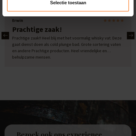
Bekijk alle reviews
Selectie toestaan
Erwin
Prachtige zaak!
Prachtige zaak!! Heel blij met het voormalig whisky vat. Deze
gaat dienst doen als cold plunge bad. Grote sortering vaten
en andere Prachtige producten. Heel vriendelijke en
behulpzame mensen.
Bezoek ook ons experience