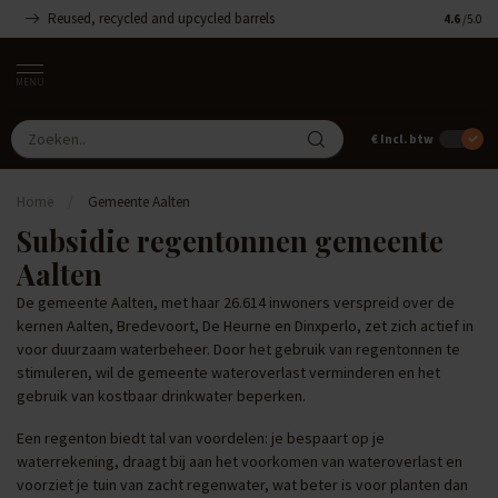
Reused, recycled and upcycled barrels
Handgemaa
4.6
/5.0
MENU
€
Incl. btw
Home
/
Gemeente Aalten
Subsidie regentonnen gemeente
Aalten
De gemeente Aalten, met haar 26.614 inwoners verspreid over de
kernen Aalten, Bredevoort, De Heurne en Dinxperlo, zet zich actief in
voor duurzaam waterbeheer. Door het gebruik van regentonnen te
stimuleren, wil de gemeente wateroverlast verminderen en het
gebruik van kostbaar drinkwater beperken.
Een regenton biedt tal van voordelen: je bespaart op je
waterrekening, draagt bij aan het voorkomen van wateroverlast en
voorziet je tuin van zacht regenwater, wat beter is voor planten dan