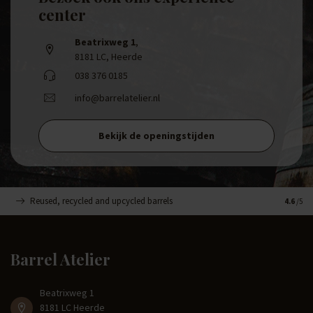
center
Beatrixweg 1
,
8181 LC, Heerde
038 376 0185
info@barrelatelier.nl
Bekijk de openingstijden
Reused, recycled and upcycled barrels
Handge
4.6
/5
Barrel Atelier
Beatrixweg 1
8181 LC Heerde