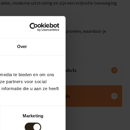
akke, moderne uitstraling en zijn een stijlvolle toevoeging
 vullen of direct je tuin te besproeien, waardoor je
Over
Meubels
 media te bieden en om ons
ze partners voor social
nformatie die u aan ze heeft
Deals
Marketing