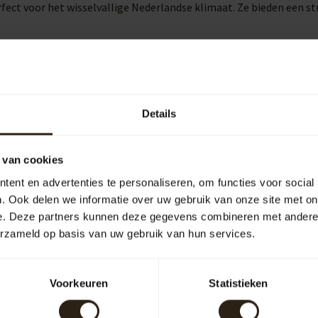
ect voor het wisselvallige Nederlandse klimaat. Ze bieden een str
bruiksgemak aanzienlijk. Ze maken het eenvoudig om een gieter te
 tuin in Albrandswaard.
Details
 van cookies
uipen
Outdoor
ent en advertenties te personaliseren, om functies voor social
. Ook delen we informatie over uw gebruik van onze site met on
e. Deze partners kunnen deze gegevens combineren met andere i
arrelCave® &
Barrel-Rent
erzameld op basis van uw gebruik van hun services.
arrelGifts
Voorkeuren
Statistieken