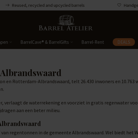
Reused, recycled and upcycled barrels
Handgem
mpen
BarrelCave® & BarrelGifts
Barrel-Rent
DEALS
 Albrandswaard
n en Rotterdam-Albrandswaard, telt 26.430 inwoners en 10.763 w
n.
, verlaagt de waterrekening en voorziet in gratis regenwater voor 
jdragen aan een beter milieu.
 Albrandswaard
af van regentonnen in de gemeente Albrandswaard. Wel biedt het 