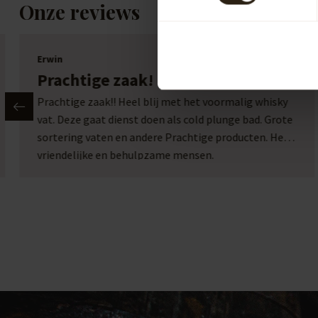
Onze reviews
Erwin
Prachtige zaak!
Prachtige zaak!! Heel blij met het voormalig whisky
vat. Deze gaat dienst doen als cold plunge bad. Grote
sortering vaten en andere Prachtige producten. Heel
vriendelijke en behulpzame mensen.