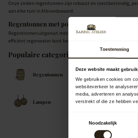
Onze zinken regentonnen zijn robuust en roestbestendig, perf
aan elke tuin in Albrandswaard.
Regentonnen met pomp of kraan
Regentonnen uitgerust met een pomp of kraan verhogen het ge
efficiënt regenwater kunt benutten voor het onderhoud van je
Toestemming
Populaire categorieën
Deze website maakt gebruik
Regentonnen
K
We gebruiken cookies om cont
websiteverkeer te analyseren
media, adverteren en analys
B
Lampen
verstrekt of die ze hebben v
B
Toestemmingsselectie
Noodzakelijk