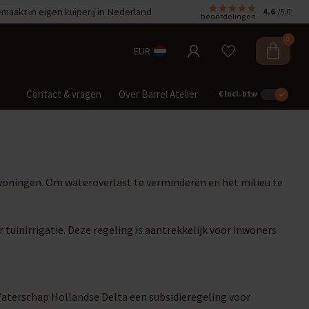
aakt in eigen kuiperij in Nederland
4.6
/5.0
beoordelingen
0
EUR
Contact & vragen
Over Barrel Atelier
€
Incl. btw
oningen. Om wateroverlast te verminderen en het milieu te
tuinirrigatie. Deze regeling is aantrekkelijk voor inwoners
Waterschap Hollandse Delta een subsidieregeling voor