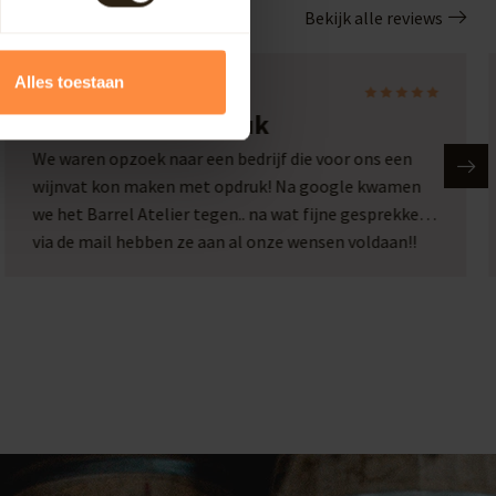
Bekijk alle reviews
Alles toestaan
Laura
Wijnvat met opdruk
We waren opzoek naar een bedrijf die voor ons een
wijnvat kon maken met opdruk! Na google kwamen
we het Barrel Atelier tegen.. na wat fijne gesprekken
via de mail hebben ze aan al onze wensen voldaan!!
Wat een plaatje en wat een service!! Een top bedrijf
met passie voor hun werk!