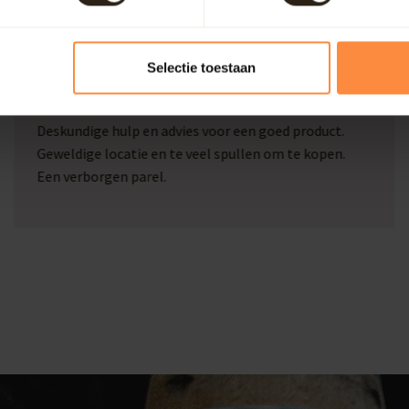
Selectie toestaan
Marcel Beckers
Deskundige hulp en goed advies
Deskundige hulp en advies voor een goed product.
Geweldige locatie en te veel spullen om te kopen.
Een verborgen parel.