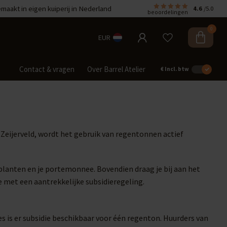
aakt in eigen kuiperij in Nederland
4.6
/5.0
beoordelingen
0
EUR
Contact & vragen
Over Barrel Atelier
€
Incl. btw
 Zeijerveld, wordt het gebruik van regentonnen actief
 planten en je portemonnee. Bovendien draag je bij aan het
 met een aantrekkelijke subsidieregeling.
s is er subsidie beschikbaar voor één regenton. Huurders van