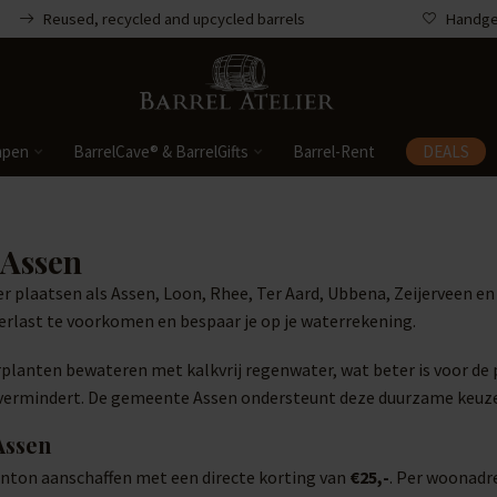
Reused, recycled and upcycled barrels
Handgem
mpen
BarrelCave® & BarrelGifts
Barrel-Rent
DEALS
 Assen
r plaatsen als Assen, Loon, Rhee, Ter Aard, Ubbena, Zeijerveen en
erlast te voorkomen en bespaar je op je waterrekening.
erplanten bewateren met kalkvrij regenwater, wat beter is voor de
t vermindert. De gemeente Assen ondersteunt deze duurzame keuze
Assen
nton aanschaffen met een directe korting van
€25,-
. Per woonadre