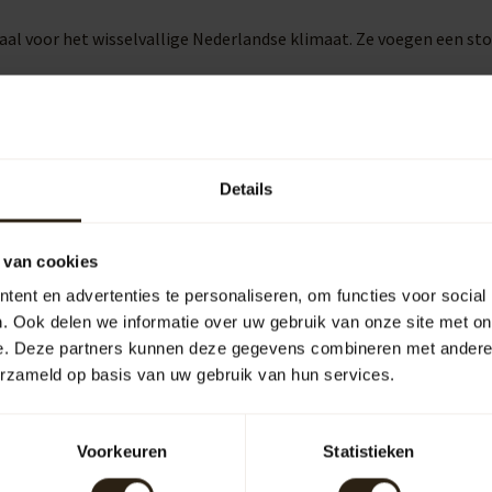
al voor het wisselvallige Nederlandse klimaat. Ze voegen een sto
bruiksgemak aanzienlijk. Je kunt eenvoudig een gieter vullen of 
Details
 van cookies
uipen
Outdoor
ent en advertenties te personaliseren, om functies voor social
. Ook delen we informatie over uw gebruik van onze site met on
e. Deze partners kunnen deze gegevens combineren met andere i
erzameld op basis van uw gebruik van hun services.
arrelCave® &
Barrel-Rent
arrelGifts
Voorkeuren
Statistieken