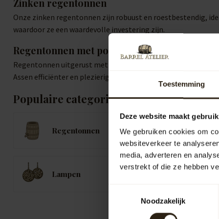
Zinken regentonnen
Onze zinken regentonnen zijn robuust en roestbestendig, idea
waardoor ze een waardevolle investering zijn.
Regentonnen met pomp of kraan
Regentonnen uitgerust met een pomp of kraan verhogen het ge
Assen efficiënter en plezieriger maakt.
Toestemming
Populaire categorieën
Deze website maakt gebruik
Regentonnen
K
We gebruiken cookies om cont
websiteverkeer te analyseren
media, adverteren en analys
verstrekt of die ze hebben v
B
Lampen
B
Toestemmingsselectie
Noodzakelijk