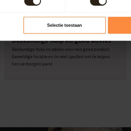
Selectie toestaan
Marcel Beckers
Deskundige hulp en goed advies
Deskundige hulp en advies voor een goed product.
Geweldige locatie en te veel spullen om te kopen.
Een verborgen parel.