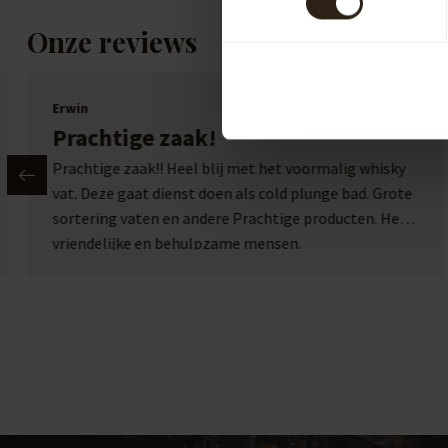
Onze reviews
Erwin
Prachtige zaak!
Prachtige zaak!! Heel blij met het voormalig whisky
vat. Deze gaat dienst doen als cold plunge bad. Grote
sortering vaten en andere Prachtige producten. Heel
vriendelijke en behulpzame mensen.