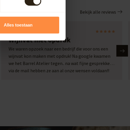
Bekijk alle reviews
Alles toestaan
Laura
Wijnvat met opdruk
We waren opzoek naar een bedrijf die voor ons een
wijnvat kon maken met opdruk! Na google kwamen
we het Barrel Atelier tegen.. na wat fijne gesprekken
via de mail hebben ze aan al onze wensen voldaan!!
Wat een plaatje en wat een service!! Een top bedrijf
met passie voor hun werk!