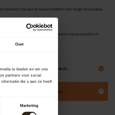
er element toe aan je tuin en hebben een lange levensduur,
je tuin besproeien, wat het bewateren van je planten in
Over
Meubels
 media te bieden en om ons
ze partners voor social
nformatie die u aan ze heeft
Deals
Marketing