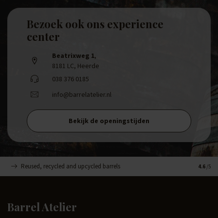
Bezoek ook ons experience
center
Beatrixweg 1
,
8181 LC, Heerde
038 376 0185
info@barrelatelier.nl
Bekijk de openingstijden
Reused, recycled and upcycled barrels
Handge
4.6
/5
Barrel Atelier