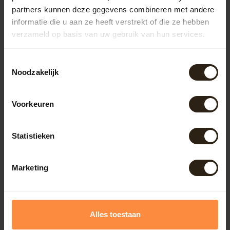
partners kunnen deze gegevens combineren met andere
Kuipen
informatie die u aan ze heeft verstrekt of die ze hebben
verzameld op basis van uw gebruik van hun services.
Outdoor
Toestemmingsselectie
Noodzakelijk
Meubels
Voorkeuren
Lampen
Statistieken
BarrelCave® & BarrelGifts
Marketing
Barrel-Rent
Deals
Alles toestaan