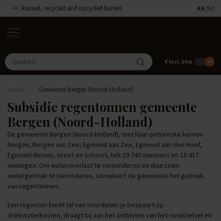
Reused, recycled and upcycled barrels
Handgemaa
4.6
/5.0
MENU
€
Incl. btw
Home
/
Gemeente Bergen (Noord-Holland)
Subsidie regentonnen gemeente
Bergen (Noord-Holland)
De gemeente Bergen (Noord-Holland), met haar pittoreske kernen
Bergen, Bergen aan Zee, Egmond aan Zee, Egmond aan den Hoef,
Egmond-Binnen, Groet en Schoorl, telt 29.740 inwoners en 15.417
woningen. Om wateroverlast te verminderen en duurzaam
watergebruik te bevorderen, stimuleert de gemeente het gebruik
van regentonnen.
Een regenton biedt tal van voordelen: je bespaart op
drinkwaterkosten, draagt bij aan het ontlasten van het rioolstelsel en