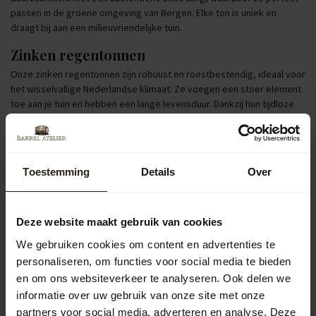
passen in de groene omgeving van Bergen. Elke ton is uniek en
draagt bij aan een milieuvriendelijke tuin.
Zinken regentonnen
Onze zinken regentonnen zijn robuust en roestbestendig, ideaal voor
het wisselvallige Nederlandse klimaat. Ze voegen een stoer element
toe aan je tuin en hebben een lange levensduur. Dankzij hun tijdloze
design zijn ze een aanwinst voor elke buitenruimte in Bergen.
Regentonnen met pomp of kraan
Regentonnen uitgerust met een pomp of kraan verhogen het
Toestemming
Details
Over
gebruiksgemak aanzienlijk. Je kunt eenvoudig een gieter vullen of je
tuin besproeien, wat vooral handig is tijdens droge periodes. Dit
maakt het duurzaam onderhouden van je tuin in Bergen nog
Deze website maakt gebruik van cookies
eenvoudiger.
We gebruiken cookies om content en advertenties te
Populaire categorieën
personaliseren, om functies voor social media te bieden
en om ons websiteverkeer te analyseren. Ook delen we
Regentonnen
informatie over uw gebruik van onze site met onze
partners voor social media, adverteren en analyse. Deze