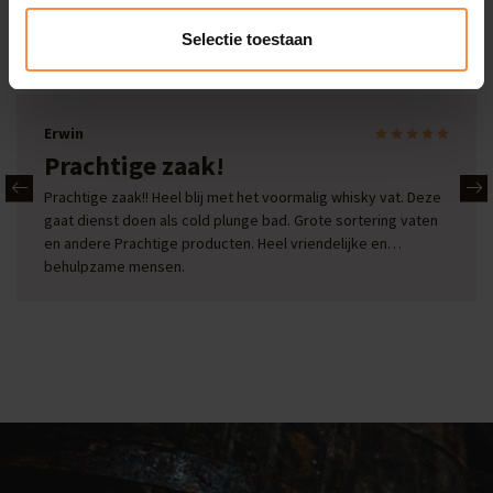
Onze reviews
Selectie toestaan
Bekijk alle reviews
Erwin
Prachtige zaak!
Prachtige zaak!! Heel blij met het voormalig whisky vat. Deze
gaat dienst doen als cold plunge bad. Grote sortering vaten
en andere Prachtige producten. Heel vriendelijke en
behulpzame mensen.