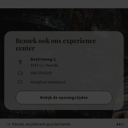
Bezoek ook ons experience
center
Beatrixweg 1
,
8181 LC, Heerde
038 376 0185
info@barrelatelier.nl
Bekijk de openingstijden
Reused, recycled and upcycled barrels
Handge
4.6
/5