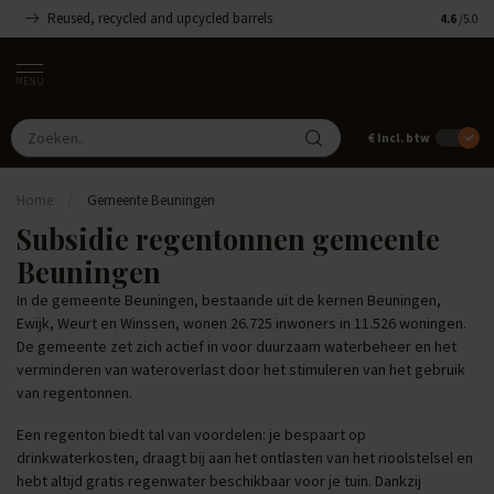
Reused, recycled and upcycled barrels
Handgemaa
4.6
/5.0
MENU
€
Incl. btw
Home
/
Gemeente Beuningen
Subsidie regentonnen gemeente
Beuningen
In de gemeente Beuningen, bestaande uit de kernen Beuningen,
Ewijk, Weurt en Winssen, wonen 26.725 inwoners in 11.526 woningen.
De gemeente zet zich actief in voor duurzaam waterbeheer en het
verminderen van wateroverlast door het stimuleren van het gebruik
van regentonnen.
Een regenton biedt tal van voordelen: je bespaart op
drinkwaterkosten, draagt bij aan het ontlasten van het rioolstelsel en
hebt altijd gratis regenwater beschikbaar voor je tuin. Dankzij