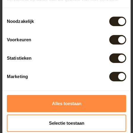
Meubels
Toestemmingsselectie
Noodzakelijk
Lampen
Voorkeuren
BarrelCave® & BarrelGifts
Statistieken
Barrel-Rent
Marketing
Deals
Onze reviews
Alles toestaan
Bekijk alle reviews
Selectie toestaan
Erwin