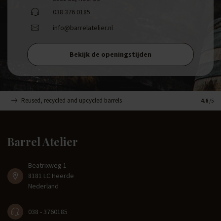
038 376 0185
info@barrelatelier.nl
Bekijk de openingstijden
Reused, recycled and upcycled barrels
Handge
4.6
/5
Barrel Atelier
Beatrixweg 1
8181 LC Heerde
Nederland
038 - 3760185