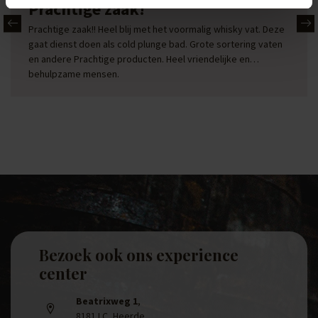
Prachtige zaak!
Prachtige zaak!! Heel blij met het voormalig whisky vat. Deze
gaat dienst doen als cold plunge bad. Grote sortering vaten
en andere Prachtige producten. Heel vriendelijke en
behulpzame mensen.
Bezoek ook ons experience
center
Beatrixweg 1
,
8181 LC, Heerde