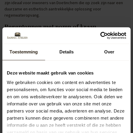
zijn ideaal voor inwoners van Doetinchem die op zoek zijn naar een
duurzame en esthetisch aantrekkelijke oplossing voor
regenwateropvang.
Regentonnen met pomp of kraan
Voor extra gebruiksgemak bieden wij regentonnen met
geïntegreerde pompen of kranen. Hiermee kun je eenvoudig een
gieter vullen of je tuin besproeien, wat vooral handig is tijdens droge
Toestemming
Details
Over
periodes in Doetinchem.
Populaire categorieën
Deze website maakt gebruik van cookies
We gebruiken cookies om content en advertenties te
Regentonnen
personaliseren, om functies voor social media te bieden
en om ons websiteverkeer te analyseren. Ook delen we
Kuipen
informatie over uw gebruik van onze site met onze
partners voor social media, adverteren en analyse. Deze
partners kunnen deze gegevens combineren met andere
Outdoor
informatie die u aan ze heeft verstrekt of die ze hebben
verzameld op basis van uw gebruik van hun services.