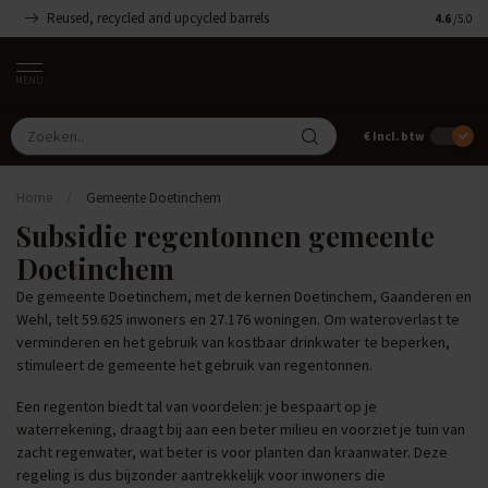
Reused, recycled and upcycled barrels
Handgemaa
4.6
/5.0
MENU
€
Incl. btw
Home
/
Gemeente Doetinchem
Subsidie regentonnen gemeente
Doetinchem
De gemeente Doetinchem, met de kernen Doetinchem, Gaanderen en
Wehl, telt 59.625 inwoners en 27.176 woningen. Om wateroverlast te
verminderen en het gebruik van kostbaar drinkwater te beperken,
stimuleert de gemeente het gebruik van regentonnen.
Een regenton biedt tal van voordelen: je bespaart op je
waterrekening, draagt bij aan een beter milieu en voorziet je tuin van
zacht regenwater, wat beter is voor planten dan kraanwater. Deze
regeling is dus bijzonder aantrekkelijk voor inwoners die