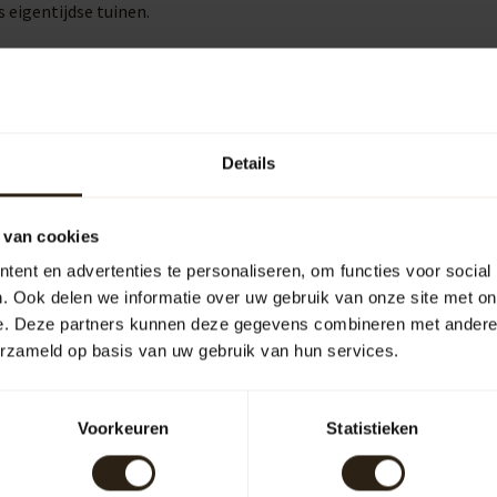
 eigentijdse tuinen.
ruiksgemak aanzienlijk. Ze maken het eenvoudig om een gieter te
en regenwater.
Details
 van cookies
uipen
Outdoor
ent en advertenties te personaliseren, om functies voor social
. Ook delen we informatie over uw gebruik van onze site met on
e. Deze partners kunnen deze gegevens combineren met andere i
arrelCave® &
Barrel-Rent
arrelGifts
erzameld op basis van uw gebruik van hun services.
Voorkeuren
Statistieken