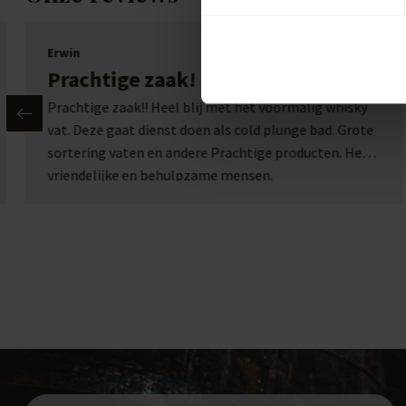
Erwin
Prachtige zaak!
Prachtige zaak!! Heel blij met het voormalig whisky
vat. Deze gaat dienst doen als cold plunge bad. Grote
sortering vaten en andere Prachtige producten. Heel
vriendelijke en behulpzame mensen.