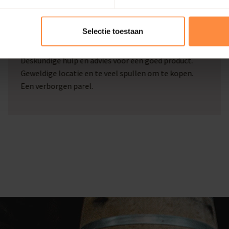
Marcel Beckers
Selectie toestaan
Deskundige hulp en goed advies
Deskundige hulp en advies voor een goed product.
Geweldige locatie en te veel spullen om te kopen.
Een verborgen parel.