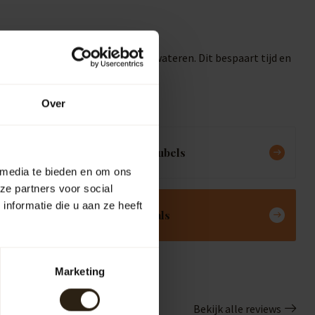
 vullen of direct je tuin te bewateren. Dit bespaart tijd en
Over
Meubels
 media te bieden en om ons
ze partners voor social
nformatie die u aan ze heeft
Deals
Marketing
Bekijk alle reviews