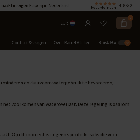
aakt in eigen kuiperij in Nederland
4.6
/5.0
beoordelingen
0
EUR
Contact & vragen
Over Barrel Atelier
€
Incl. btw
verminderen en duurzaam watergebruik te bevorderen,
 aan het voorkomen van wateroverlast. Deze regeling is daarom
kt. Op dit moment is er geen specifieke subsidie voor