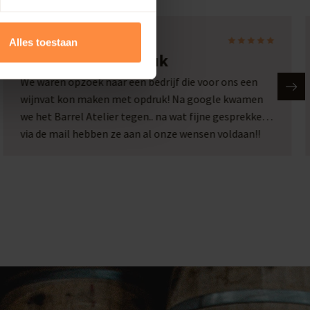
Laura
Alles toestaan
Wijnvat met opdruk
We waren opzoek naar een bedrijf die voor ons een
wijnvat kon maken met opdruk! Na google kwamen
we het Barrel Atelier tegen.. na wat fijne gesprekken
via de mail hebben ze aan al onze wensen voldaan!!
Wat een plaatje en wat een service!! Een top bedrijf
met passie voor hun werk!