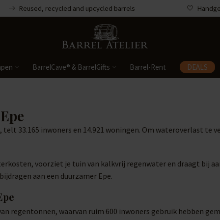
Reused, recycled and upcycled barrels
Handgem
mpen
BarrelCave® & BarrelGifts
Barrel-Rent
DEALS
 Epe
 telt 33.165 inwoners en 14.921 woningen. Om wateroverlast te 
erkosten, voorziet je tuin van kalkvrij regenwater en draagt bij
n bijdragen aan een duurzamer Epe.
Epe
van regentonnen, waarvan ruim 600 inwoners gebruik hebben gemaa