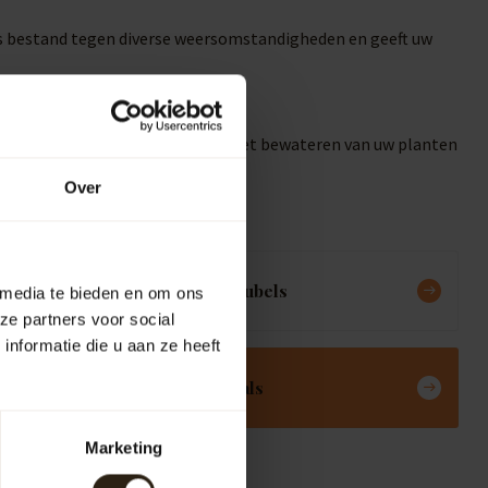
is bestand tegen diverse weersomstandigheden en geeft uw
f uw tuin besproeien. Dit maakt het bewateren van uw planten
Over
Meubels
 media te bieden en om ons
ze partners voor social
nformatie die u aan ze heeft
Deals
Marketing