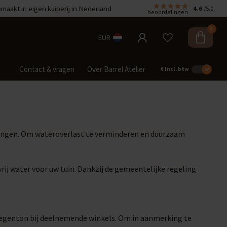
aakt in eigen kuiperij in Nederland
4.6
/5.0
beoordelingen
0
EUR
Contact & vragen
Over Barrel Atelier
€
Incl. btw
ningen. Om wateroverlast te verminderen en duurzaam
vrij water voor uw tuin. Dankzij de gemeentelijke regeling
regenton bij deelnemende winkels. Om in aanmerking te