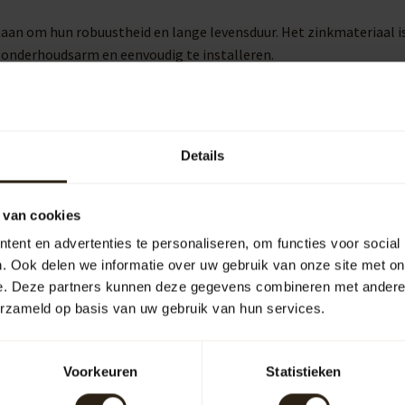
taan om hun robuustheid en lange levensduur. Het zinkmateriaal 
n onderhoudsarm en eenvoudig te installeren.
een pomp of kraan. Hiermee kunt u eenvoudig een gieter vullen o
an opgevangen regenwater.
Details
 van cookies
uipen
Outdoor
ent en advertenties te personaliseren, om functies voor social
. Ook delen we informatie over uw gebruik van onze site met on
e. Deze partners kunnen deze gegevens combineren met andere i
erzameld op basis van uw gebruik van hun services.
arrelCave® &
Barrel-Rent
arrelGifts
Voorkeuren
Statistieken