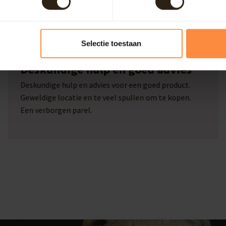
Selectie toestaan
Marcel Beckers
Deskundige hulp en goed advies
Deskundige hulp en advies voor een goed product.
Geweldige locatie en te veel spullen om te kopen.
Een verborgen parel.