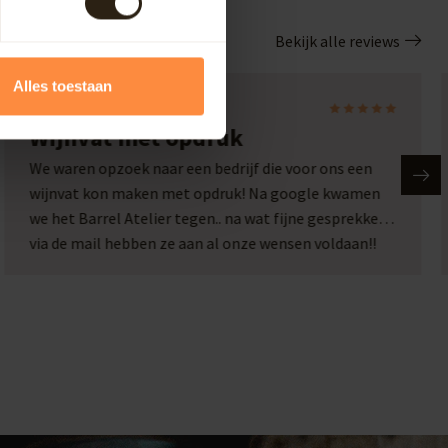
Bekijk alle reviews
Alles toestaan
Laura
Wijnvat met opdruk
We waren opzoek naar een bedrijf die voor ons een
wijnvat kon maken met opdruk! Na google kwamen
we het Barrel Atelier tegen.. na wat fijne gesprekken
via de mail hebben ze aan al onze wensen voldaan!!
Wat een plaatje en wat een service!! Een top bedrijf
met passie voor hun werk!