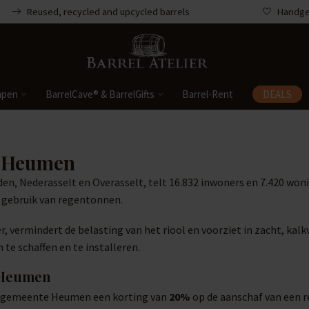
Reused, recycled and upcycled barrels
Handgem
mpen
BarrelCave® & BarrelGifts
Barrel-Rent
DEALS
e Heumen
n, Nederasselt en Overasselt, telt 16.832 inwoners en 7.420 wo
t gebruik van regentonnen.
 vermindert de belasting van het riool en voorziet in zacht, kalk
te schaffen en te installeren.
e Heumen
 de gemeente Heumen een korting van
20%
op de aanschaf van een 