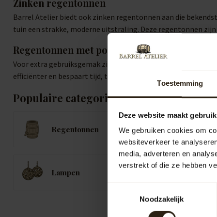
Zinken regentonnen
Barrel Atelier biedt ook zinken regentonnen aan die bekends
tuin een strakke, moderne uitstraling. Deze regentonnen zij
Regentonnen met pomp of kraan
Voor extra gebruiksgemak zijn er regentonnen uitgerust met 
efficiënter en bespaart tijd, terwijl u optimaal profiteert v
Toestemming
Populaire categorieën
Deze website maakt gebruik
Regentonnen
K
We gebruiken cookies om cont
websiteverkeer te analyseren
media, adverteren en analys
verstrekt of die ze hebben v
B
Lampen
B
Toestemmingsselectie
Noodzakelijk