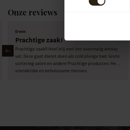
Onze reviews
Erwin
Prachtige zaak!
Prachtige zaak!! Heel blij met het voormalig whisky
vat. Deze gaat dienst doen als cold plunge bad. Grote
sortering vaten en andere Prachtige producten. Heel
vriendelijke en behulpzame mensen.