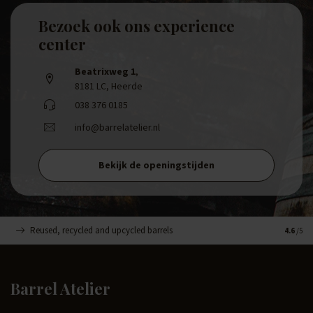
Bezoek ook ons experience
center
Beatrixweg 1
,
8181 LC, Heerde
038 376 0185
info@barrelatelier.nl
Bekijk de openingstijden
Reused, recycled and upcycled barrels
Handge
4.6
/5
Barrel Atelier