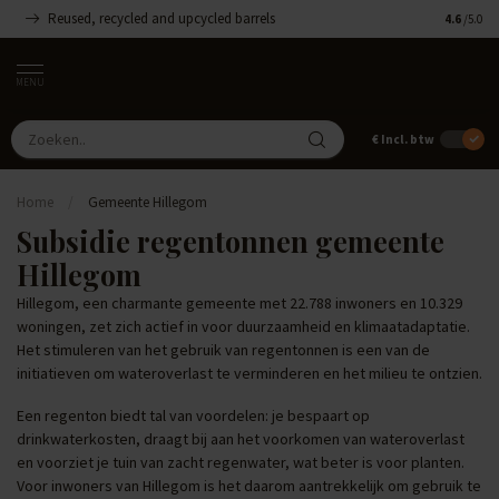
Reused, recycled and upcycled barrels
Handgemaa
4.6
/5.0
MENU
€
Incl. btw
Home
/
Gemeente Hillegom
Subsidie regentonnen gemeente
Hillegom
Hillegom, een charmante gemeente met 22.788 inwoners en 10.329
woningen, zet zich actief in voor duurzaamheid en klimaatadaptatie.
Het stimuleren van het gebruik van regentonnen is een van de
initiatieven om wateroverlast te verminderen en het milieu te ontzien.
Een regenton biedt tal van voordelen: je bespaart op
drinkwaterkosten, draagt bij aan het voorkomen van wateroverlast
en voorziet je tuin van zacht regenwater, wat beter is voor planten.
Voor inwoners van Hillegom is het daarom aantrekkelijk om gebruik te