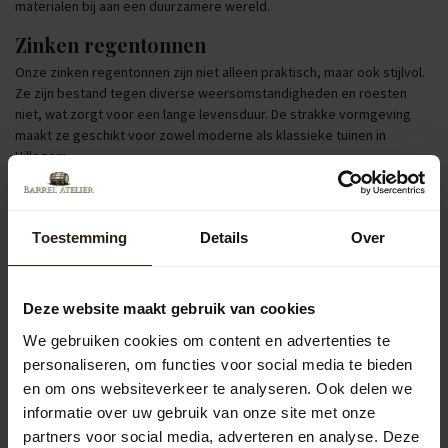
materialen bij aan een duurzamere wereld.
Zinken regentonnen
Onze zinken regentonnen zijn niet alleen praktisch, maar ook stijlvol.
Ze zijn bestand tegen diverse weersomstandigheden en roesten
niet, wat zorgt voor een lange levensduur. De strakke vormgeving
maakt ze geschikt voor zowel moderne als klassieke tuinen in
Hillegom.
Regentonnen met pomp of kraan
Voor extra gebruiksgemak bieden wij regentonnen met een
Toestemming
Details
Over
ingebouwde pomp of kraan. Hiermee kun je eenvoudig een gieter
vullen of je tuin besproeien. Dit maakt het bewateren van je planten
efficiënter en aangenamer, terwijl je tegelijkertijd bijdraagt aan
waterbesparing.
Deze website maakt gebruik van cookies
We gebruiken cookies om content en advertenties te
Populaire categorieën
personaliseren, om functies voor social media te bieden
en om ons websiteverkeer te analyseren. Ook delen we
Regentonnen
informatie over uw gebruik van onze site met onze
partners voor social media, adverteren en analyse. Deze