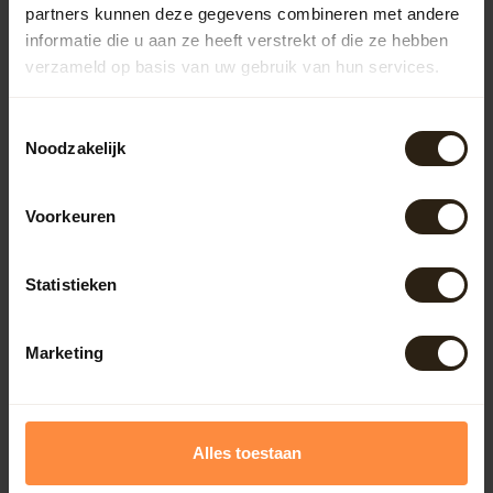
partners kunnen deze gegevens combineren met andere
Kuipen
informatie die u aan ze heeft verstrekt of die ze hebben
verzameld op basis van uw gebruik van hun services.
Outdoor
Toestemmingsselectie
Noodzakelijk
Meubels
Voorkeuren
Lampen
Statistieken
BarrelCave® & BarrelGifts
Marketing
Barrel-Rent
Deals
Alles toestaan